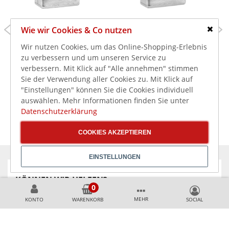
159,00 €
155,00 €
Wie wir Cookies & Co nutzen
189,00 €
169,00 €
Schlie
189,21 €
184,45 €
inkl. MwSt.
inkl. MwSt.
Wir nutzen Cookies, um das Online-Shopping-Erlebnis
Bartscher Nudelkorb
Bartscher Nudelkorb
zu verbessern und um unseren Service zu
900 1/3GNQ
900 1/3GNL
verbessern. Mit Klick auf "Alle annehmen" stimmen
Sie der Verwendung aller Cookies zu. Mit Klick auf
"Einstellungen" können Sie die Cookies individuell
auswählen. Mehr Informationen finden Sie unter
Datenschutzerklärung
COOKIES AKZEPTIEREN
EINSTELLUNGEN
KÖNNEN WIR HELFEN?
MEHR
KONTO
WARENKORB
+49 231 99789020
+49 178 2989637