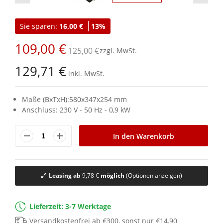
Zum
Anfang
Sie sparen:
16,00 €
13%
der
Bildgalerie
109,00 €
springen
125,00 €
129,71 €
inkl. MwSt.
Maße (BxTxH):580x347x254 mm
Anschluss: 230 V - 50 Hz - 0,9 kW
In den Warenkorb
Leasing ab
9,78 €
möglich
(Optionen anzeigen)
Lieferzeit: 3-7 Werktage
Versandkostenfrei ab €300, sonst nur €14,90