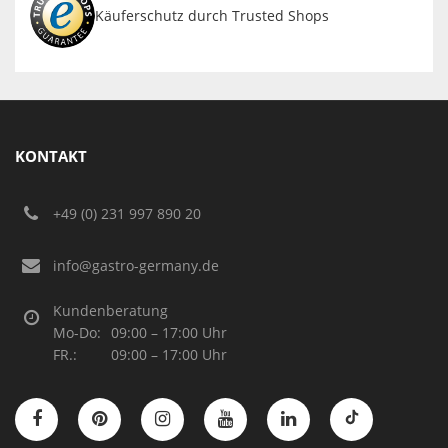
Käuferschutz durch Trusted Shops
KONTAKT
+49 (0) 231 997 890 20
info@gastro-germany.de
Kundenberatung
Mo-Do:
09:00 – 17:00 Uhr
FR.:
09:00 – 17:00 Uhr