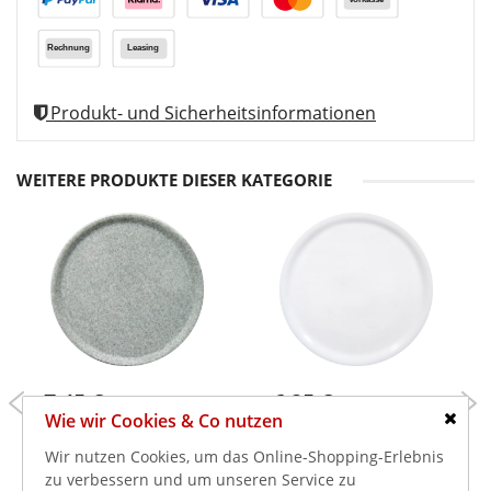
Produkt- und Sicherheitsinformationen
WEITERE PRODUKTE DIESER KATEGORIE
7,45 €
6,25 €
Wie wir Cookies & Co nutzen
8,87 €
7,44 €
inkl. MwSt.
inkl. MwSt.
Schlie
Pizzateller granit
Pizzateller weiss
Wir nutzen Cookies, um das Online-Shopping-Erlebnis
Ø-310mm
Ø-330mm Speciale
zu verbessern und um unseren Service zu