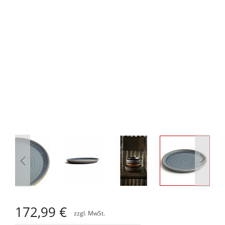
Zum
Anfang
172,99 €
der
Bildgalerie