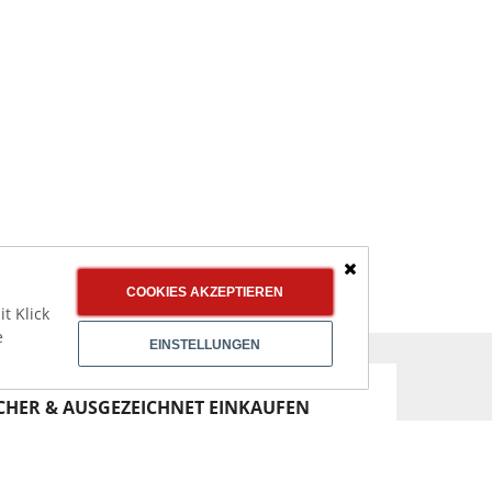
Schließen
COOKIES AKZEPTIEREN
t Klick
e
EINSTELLUNGEN
CHER & AUSGEZEICHNET EINKAUFEN
Käuferschutz
Top Shop
durch Trusted
Professional