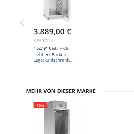
3.889,00 €
5.559,00 €
4.627,91 €
inkl. MwSt.
Liebherr Bäckerei
Lagerkühlschrank
BRPvg 8401
Performance
MEHR VON DIESER MARKE
-16%