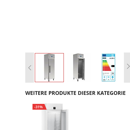
Zum
Anfang
WEITERE PRODUKTE DIESER KATEGORIE
der
Bildgalerie
-31%
springen