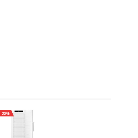
-28%
-31%