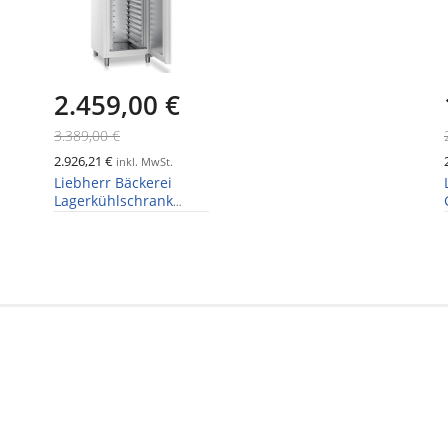
2.459,00 €
3.389,00 €
2.926,21 €
inkl. MwSt.
Liebherr Bäckerei
Lagerkühlschrank
BRPvg 6501
Performance