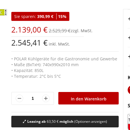
Sie sparen:
390,99 €
15%
2.139,00 €
2.529,99 €
2.545,41 €
inkl. MwSt.
• POLAR Kühlgeräte für die Gastronomie und Gewerbe
• Maße (BxTxH): 740x990x2010 mm
• Kapazität: 850L
• Temperatur: 2°C bis 5°C
In den Warenkorb
Leasing ab
63,50 €
möglich
(Optionen anzeigen)