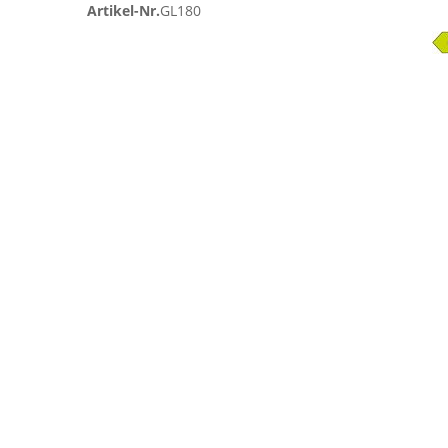
Artikel-Nr.
GL180
Zum
Ende
der
Bildgalerie
springen