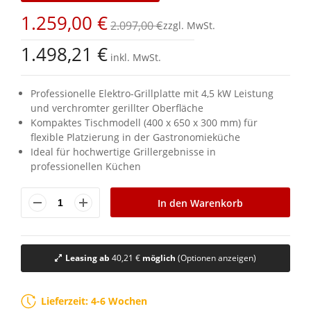
Bildgalerie
1.259,00 €
springen
2.097,00 €
1.498,21 €
inkl. MwSt.
Professionelle Elektro-Grillplatte mit 4,5 kW Leistung
und verchromter gerillter Oberfläche
Kompaktes Tischmodell (400 x 650 x 300 mm) für
flexible Platzierung in der Gastronomieküche
Ideal für hochwertige Grillergebnisse in
professionellen Küchen
In den Warenkorb
Leasing ab
40,21 €
möglich
(Optionen anzeigen)
Lieferzeit: 4-6 Wochen