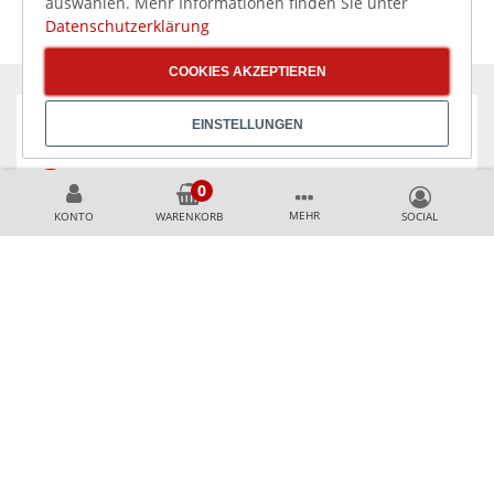
auswählen. Mehr Informationen finden Sie unter
Datenschutzerklärung
COOKIES AKZEPTIEREN
EINSTELLUNGEN
KÖNNEN WIR HELFEN?
+49 231 99789020
MEHR
KONTO
WARENKORB
+49 178 2989637
AKZEPTIERTE ZAHLUNGSMETHODEN
SICHER & AUSGEZEICHNET EINKAUFEN