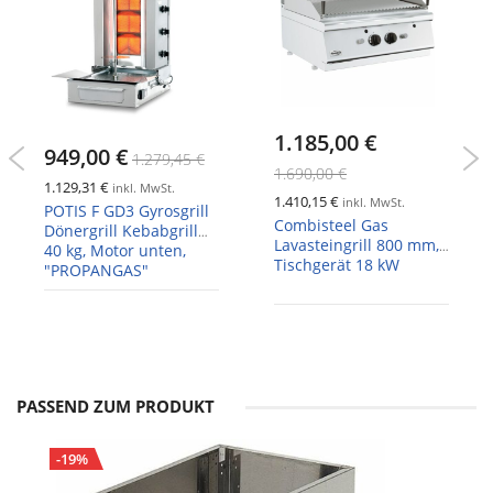
1.185,00 €
949,00 €
1.279,45 €
1.690,00 €
1.129,31 €
inkl. MwSt.
1.410,15 €
inkl. MwSt.
POTIS F GD3 Gyrosgrill
Combisteel Gas
Dönergrill Kebabgrill
Lavasteingrill 800 mm,
40 kg, Motor unten,
Tischgerät 18 kW
"PROPANGAS"
PASSEND ZUM PRODUKT
-19%