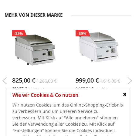
MEHR VON DIESER MARKE
-35%
-39%
825,00 €
999,00 €
1.266,00 €
1.619,00 €
981,75 €
1.188,81 €
inkl. MwSt.
inkl. MwSt.
Wie wir Cookies & Co nutzen
Gas-Grillplatte, glatte
Gas-Grillplatte, glatte
Schlie
Grillfläche, 6,5kW
verchromte Platte,
Wir nutzen Cookies, um das Online-Shopping-Erlebnis
6,5kW
zu verbessern und um unseren Service zu
verbessern. Mit Klick auf "Alle annehmen" stimmen
Sie der Verwendung aller Cookies zu. Mit Klick auf
"Einstellungen" können Sie die Cookies individuell