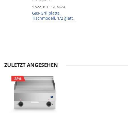
1.522,01 €
inkl. MwSt.
Gas-Grillplatte,
Tischmodell, 1/2 glatte
und 1/2 gerillte Platte
ZULETZT ANGESEHEN
-38%