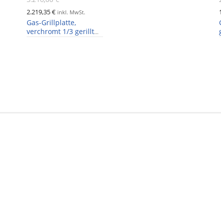
2.219,35 €
inkl. MwSt.
Gas-Grillplatte,
verchromt 1/3 gerillt
und 2/3 glatt, 11,4kW