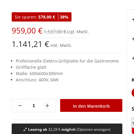
Sie sparen:
578,00 €
38%
959,00 €
1.537,00 €
1.141,21 €
inkl. MwSt.
Profesionelle Elektro-Grillplatte für die Gastronome
Grillfläche glatt
Maße: 600x600x300mm
Anschluss: 400V, 6kW
In den Warenkorb
Leasing ab
32,28 €
möglich
(Optionen anzeigen)