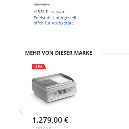
427,00 €
415,31 €
inkl. MwSt.
Edelstahl Untergestell
offen für Kochgeräte
Serie 600, Breite
600mm
MEHR VON DIESER MARKE
-41%
1.279,00 €
2.132,00 €