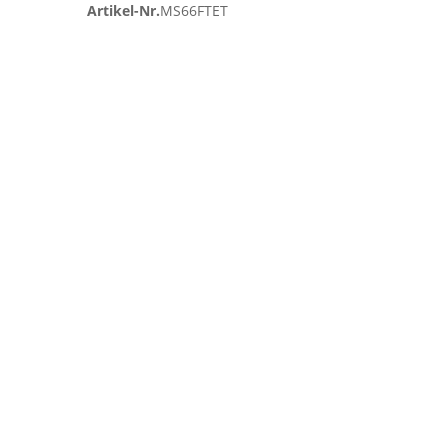
Artikel-Nr.
MS66FTET
Zum
Ende
der
Bildgalerie
springen