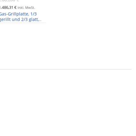
1.486,31 €
1.783,81 €
inkl. MwSt.
Gas-Grillplatte, 1/3
MASTRO 
gerillt und 2/3 glatt,
Grillplatt
11,4kW
11,4kW, B
1000mm