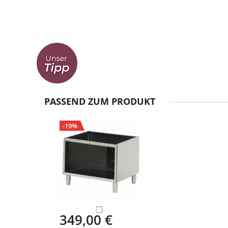
Zum
Anfang
PASSEND ZUM PRODUKT
der
Bildgalerie
-19%
springen
349,00 €