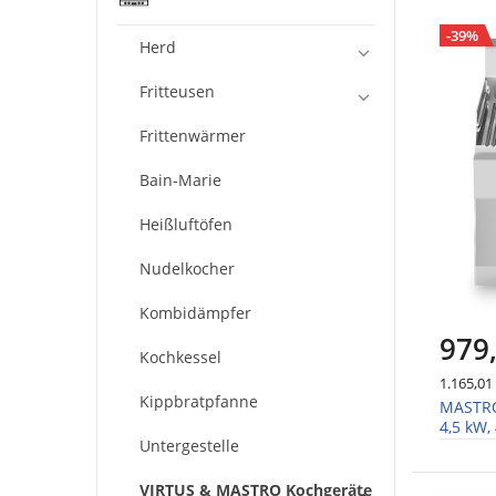
-39%
Herd
Fritteusen
Frittenwärmer
Bain-Marie
Heißluftöfen
Nudelkocher
Kombidämpfer
979
Kochkessel
1.165,01
Kippbratpfanne
MASTRO E
4,5 kW
Untergestelle
VIRTUS & MASTRO Kochgeräte