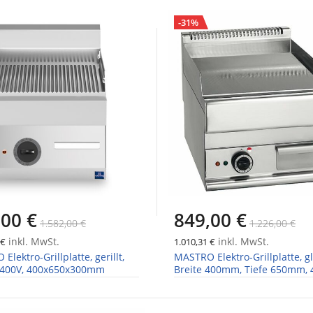
-31%
,00 €
849,00 €
1.582,00 €
1.226,00 €
inkl. MwSt.
inkl. MwSt.
 €
1.010,31 €
lektro-Grillplatte, gerillt,
MASTRO Elektro-Grillplatte, gl
, 400V, 400x650x300mm
Breite 400mm, Tiefe 650mm, 4
400V