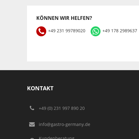
KÖNNEN WIR HELFEN?
+49 231 99789020
+49 178 2989637
KONTAKT
+49 (0) 231 997 890 20
info@gastro-germany.de
Kundenberatung