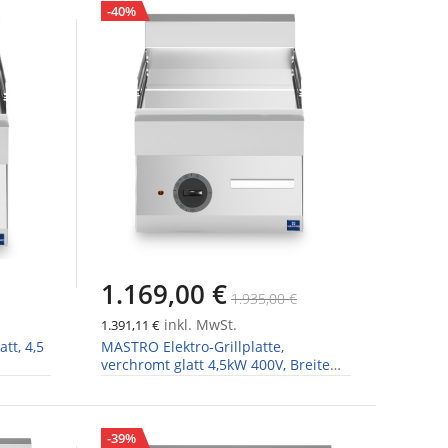
-40%
1.169,00 €
1.935,00 €
inkl. MwSt.
1.391,11 €
tt, 4,5
MASTRO Elektro-Grillplatte,
verchromt glatt 4,5kW 400V, Breite
400mm
-39%