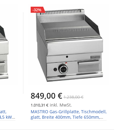
-32%
849,00 €
1.238,00 €
inkl. MwSt.
1.010,31 €
att,
MASTRO Gas-Grillplatte, Tischmodell,
,5 kW ,
glatt, Breite 400mm, Tiefe 650mm,
kW 5,7