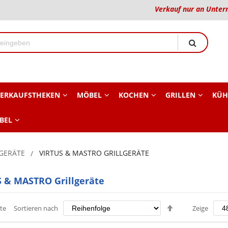
Verkauf nur an Unter
ERKAUFSTHEKEN
MÖBEL
KOCHEN
GRILLEN
KÜH
BEL
GERÄTE
VIRTUS & MASTRO GRILLGERÄTE
 & MASTRO Grillgeräte
Absteigend
te
Sortieren nach
Zeige
sortieren