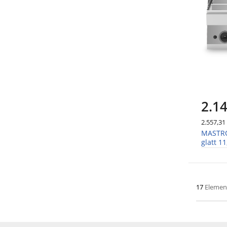
2.14
2.557,31
MASTRO 
glatt 1
17
Elemen