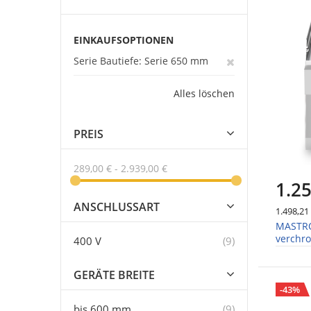
EINKAUFSOPTIONEN
Serie Bautiefe
Serie 650 mm
Alles löschen
PREIS
289,00 €
-
2.939,00 €
1.25
ANSCHLUSSART
1.498,21
MASTRO 
verchro
Artikel
400 V
9
GERÄTE BREITE
-43%
Artikel
bis 600 mm
9