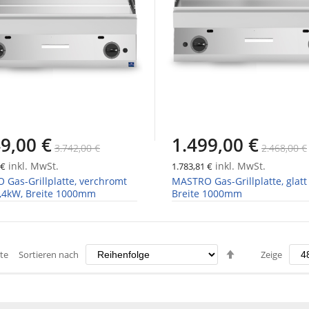
9,00 €
1.499,00 €
3.742,00 €
2.468,00 €
inkl. MwSt.
inkl. MwSt.
 €
1.783,81 €
Gas-Grillplatte, verchromt
MASTRO Gas-Grillplatte, glatt
1,4kW, Breite 1000mm
Breite 1000mm
Absteigend
te
Sortieren nach
Zeige
sortieren