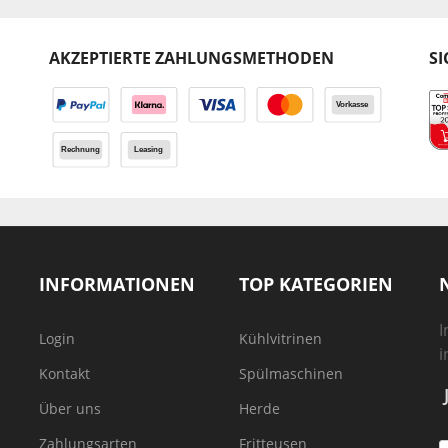
AKZEPTIERTE ZAHLUNGSMETHODEN
SI
INFORMATIONEN
TOP KATEGORIEN
I
Login
Kühlvitrinen
i
Kontakt
Spülmaschinen
Über uns
Herde
Zahlungsarten
Fritteusen