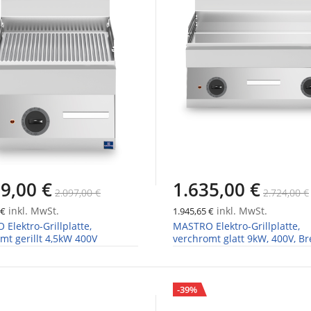
9,00 €
1.635,00 €
2.097,00 €
2.724,00 €
inkl. MwSt.
inkl. MwSt.
 €
1.945,65 €
Elektro-Grillplatte,
MASTRO Elektro-Grillplatte,
mt gerillt 4,5kW 400V
verchromt glatt 9kW, 400V, Br
700mm
-39%