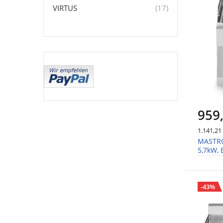
Artikel
VIRTUS
17
959
1.141,21
MASTRO 
5,7kW,
-43%