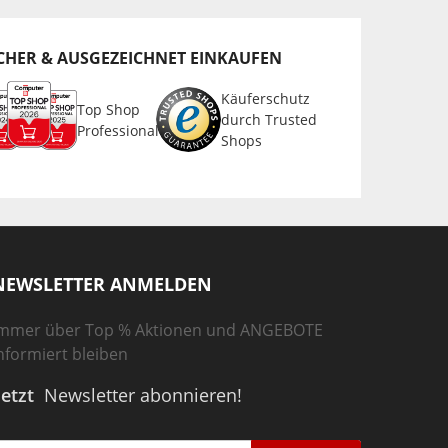
CHER & AUSGEZEICHNET EINKAUFEN
Käuferschutz
Top Shop
durch Trusted
Professional
Shops
NEWSLETTER ANMELDEN
mmer über Top % Aktionen und ANGEBOTE
nformiert bleiben
Jetzt
Newsletter abonnieren!