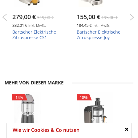
279,00 €
155,00 €
319,00 €
195,00 €
332,01 €
184,45 €
inkl. MwSt.
inkl. MwSt.
Bartscher Elektrische
Bartscher Elektrische
Zitruspresse CS1
Zitruspresse Joy
MEHR VON DIESER MARKE
-14%
-18%
Wie wir Cookies & Co nutzen
Schlie