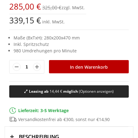
Bildgalerie
285,00 €
springen
325,00 €
339,15 €
inkl. MwSt.
Maße (BxTxH): 280x200x470 mm
Inkl. Spritzschutz
980 Umdrehungen pro Minute
In den Warenkorb
Leasing ab
14,44 €
möglich
(Optionen anzeigen)
Lieferzeit: 3-5 Werktage
Versandkostenfrei ab €300, sonst nur €14,90
BESCHREIBUNG