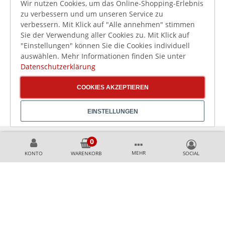
Wir nutzen Cookies, um das Online-Shopping-Erlebnis
149,00 €
615,00 €
172,50 €
745,00 €
zu verbessern und um unseren Service zu
verbessern. Mit Klick auf "Alle annehmen" stimmen
177,31 €
731,85 €
inkl. MwSt.
inkl. MwSt.
Sie der Verwendung aller Cookies zu. Mit Klick auf
HENDI Zitruspresse mit
HENDI Saftpresse 3000
Spritzschutz 180W
RPM 700W
"Einstellungen" können Sie die Cookies individuell
auswählen. Mehr Informationen finden Sie unter
Datenschutzerklärung
COOKIES AKZEPTIEREN
EINSTELLUNGEN
MEHR
KONTO
WARENKORB
KÖNNEN WIR HELFEN?
+49 231 99789020
+49 178 2989637
AKZEPTIERTE ZAHLUNGSMETHODEN