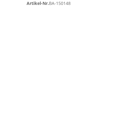
Artikel-Nr.
BA-150148
Zum
Ende
der
Bildgalerie
springen