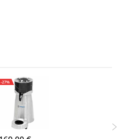
-27%
-14%