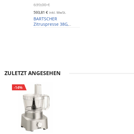
639,00 €
593,81 €
inkl. MwSt.
BARTSCHER
Zitruspresse 38G,
Ausgusshöhe 135mm,
3 Presskegel
ZULETZT ANGESEHEN
-14%