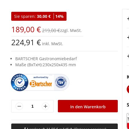
Sie sparen:
30,00 €
14%
189,00 €
219,00 €
224,91 €
inkl. MwSt.
BARTSCHER Gastronomiebedarf
Maße (BxTxH):230x250x435 mm
In den Warenkorb