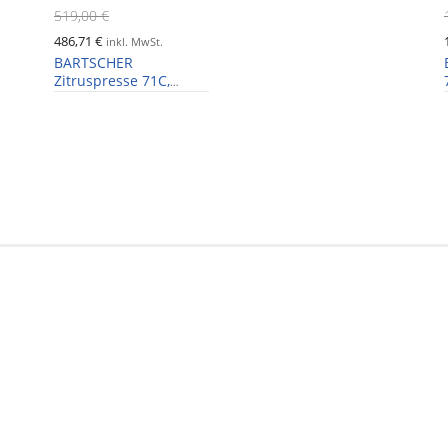
519,00 €
486,71 €
inkl. MwSt.
BARTSCHER
Zitruspresse 71C,
Ausgusshöhe 135 mm,
1 Presskegel