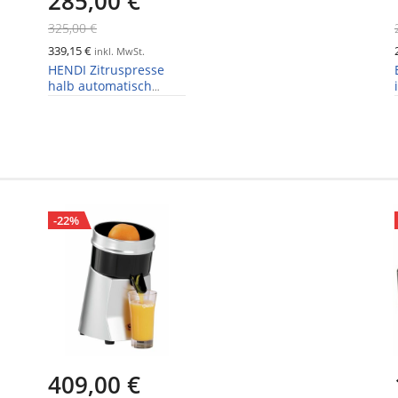
285,00 €
325,00 €
339,15 €
inkl. MwSt.
HENDI Zitruspresse
halb automatisch
230W
-22%
409,00 €