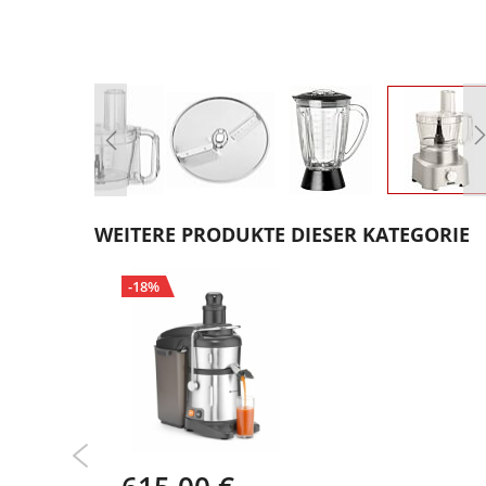
Zum
Anfang
WEITERE PRODUKTE DIESER KATEGORIE
der
Bildgalerie
-18%
springen