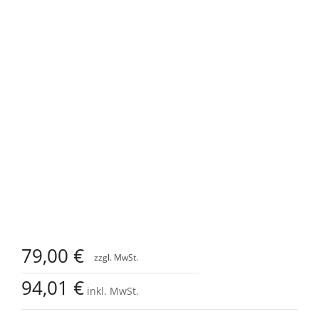
Zum
Anfang
79,00 €
der
Bildgalerie
94,01 €
springen
inkl. MwSt.