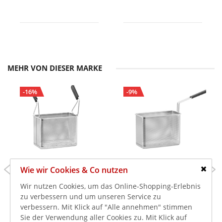
MEHR VON DIESER MARKE
-16%
-9%
159,00 €
155,00 €
Wie wir Cookies & Co nutzen
189,00 €
169,00 €
Schlie
189,21 €
184,45 €
inkl. MwSt.
inkl. MwSt.
Wir nutzen Cookies, um das Online-Shopping-Erlebnis
Bartscher Nudelkorb
Bartscher Nudelkorb
zu verbessern und um unseren Service zu
900 1/3GNQ
900 1/3GNL
verbessern. Mit Klick auf "Alle annehmen" stimmen
Sie der Verwendung aller Cookies zu. Mit Klick auf