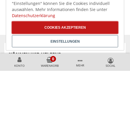
"Einstellungen" können Sie die Cookies individuell
auswählen. Mehr Informationen finden Sie unter
Datenschutzerklärung
COOKIES AKZEPTIEREN
EINSTELLUNGEN
KÖNNEN WIR HELFEN?
MEHR
KONTO
WARENKORB
+49 231 99789020
+49 178 2989637
AKZEPTIERTE ZAHLUNGSMETHODEN