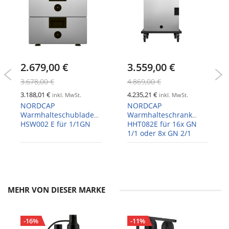
2.679,00 €
3.559,00 €
3.678,00 €
4.869,00 €
3.188,01 €
4.235,21 €
inkl. MwSt.
inkl. MwSt.
NORDCAP
NORDCAP
Warmhalteschubladen
Warmhalteschrank
HSW002 E für 1/1GN
HHT082E für 16x GN
1/1 oder 8x GN 2/1
MEHR VON DIESER MARKE
-16%
-11%