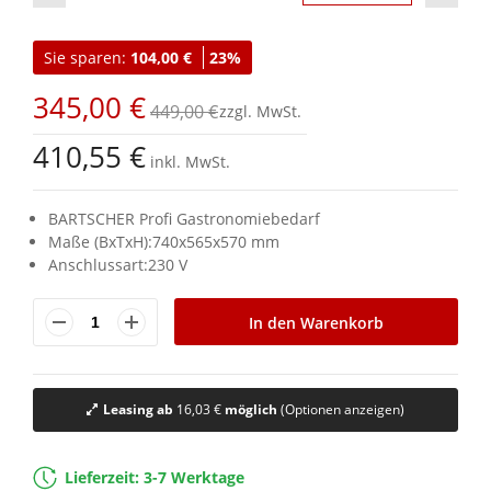
Zum
Anfang
Sie sparen:
104,00 €
23%
der
Bildgalerie
345,00 €
springen
449,00 €
410,55 €
inkl. MwSt.
BARTSCHER Profi Gastronomiebedarf
Maße (BxTxH):740x565x570 mm
Anschlussart:230 V
In den Warenkorb
Leasing ab
16,03 €
möglich
(Optionen anzeigen)
Lieferzeit: 3-7 Werktage