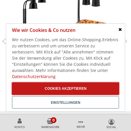
Wie wir Cookies & Co nutzen
Schlie
245,00 €
125,00 €
Wir nutzen Cookies, um das Online-Shopping-Erlebnis
289,00 €
139,00 €
zu verbessern und um unseren Service zu
291,55 €
148,75 €
inkl. MwSt.
inkl. MwSt.
verbessern. Mit Klick auf "Alle annehmen" stimmen
Bartscher Wärmelampe
Bartscher
Sie der Verwendung aller Cookies zu. Mit Klick auf
IWL500ST S
Wärmebrücke Lampe
"Einstellungen" können Sie die Cookies individuell
I2WL552 1/1 S für 1/1
auswählen. Mehr Informationen finden Sie unter
GN
Datenschutzerklärung
COOKIES AKZEPTIEREN
EINSTELLUNGEN
MEHR
KONTO
WARENKORB