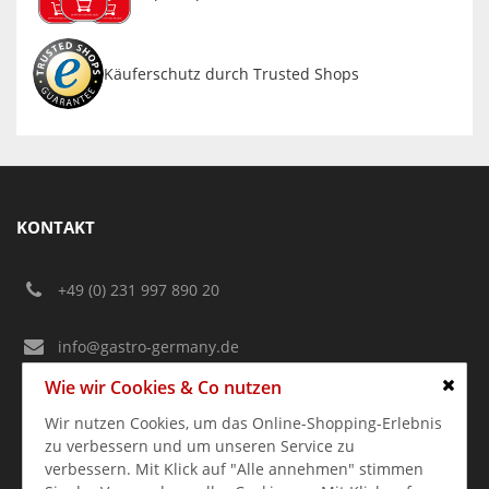
Käuferschutz durch Trusted Shops
KONTAKT
+49 (0) 231 997 890 20
info@gastro-germany.de
Wie wir Cookies & Co nutzen
Kundenberatung
Schlie
Mo-Do:
09:00 – 17:00 Uhr
Wir nutzen Cookies, um das Online-Shopping-Erlebnis
FR.:
09:00 – 17:00 Uhr
zu verbessern und um unseren Service zu
verbessern. Mit Klick auf "Alle annehmen" stimmen