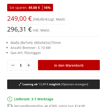
Anfang
Sie sparen:
49,00 €
16%
der
Bildgalerie
249,00 €
springen
298,00 €
296,31 €
inkl. MwSt.
Maße (BxTxH): 685x565x275mm
Anzahl Brenner: 3, 10 kW
Gas-Art: Flüssiggas
In den Warenkorb
Leasing ab
13,49 €
möglich
(Optionen anzeigen)
Lieferzeit: 3-7 Werktage
Versandkostenfrei ab €300, sonst nur €14,90