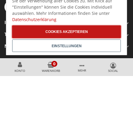
Sie der Verwendung aller Cookies zu. Mit Klick auf
"Einstellungen" können Sie die Cookies individuell
auswählen. Mehr Informationen finden Sie unter
Datenschutzerklärung
INFORMATIONEN
COOKIES AKZEPTIEREN
TOP KATEGORIEN
NEWSLETTER ANMELDEN
EINSTELLUNGEN
Immer über Top % Aktionen und ANGEBOTE informiert
bleiben
MEHR
KONTO
WARENKORB
SICHER EINKAUFEN
Mit Käuferschutz
durch Trusted Shops
Auszeichnung:
TOP SHOP PROFESSIONAL 2024/2025/2026