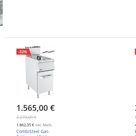
-32%
1.565,00 €
2.270,00 €
1.862,35 €
inkl. MwSt.
CombiSteel Gas-