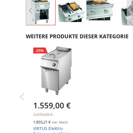
Zum
Anfang
WEITERE PRODUKTE DIESER KATEGORIE
der
Bildgalerie
-25%
springen
1.559,00 €
2.070,00 €
1.855,21 €
inkl. MwSt.
VIRTUS Elektro-