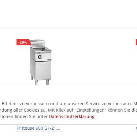
-29%
2.899,00 €
Erlebnis zu verbessern und um unseren Service zu verbessern. Mi
4.049,00 €
ung aller Cookies zu. Mit Klick auf "Einstellungen" können Sie di
3.449,81 €
tionen finden Sie unter
Datenschutzerklärung
inkl. MwSt.
Bartscher Gas-
Fritteuse 900 G1-21,
19kW, 14 Liter