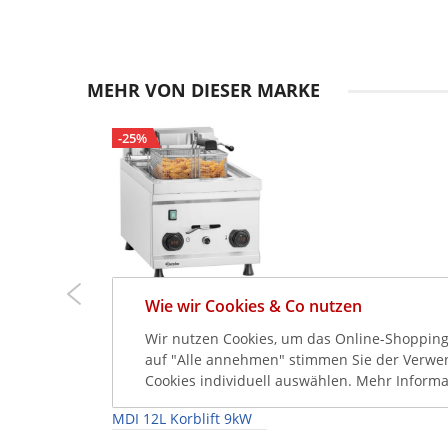
Bartscher Serie 700
MEHR VON DIESER MARKE
-25%
Wie wir Cookies & Co nutzen
1.199,00 €
Wir nutzen Cookies, um das Online-Shopping-
1.598,00 €
auf "Alle annehmen" stimmen Sie der Verwend
1.426,81 €
Cookies individuell auswählen. Mehr Informa
inkl. MwSt.
Bartscher Fritteuse
MDI 12L Korblift 9kW