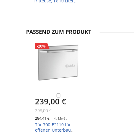
Fritteuse, 1x 10 Liter,
Breite 400mm, Tiefe
730mm, 9 kW , 400V
PASSEND ZUM PRODUKT
-20%
239,00 €
298,00 €
284,41 €
inkl. MwSt.
Tür 700-E2110 für
offenen Unterbau