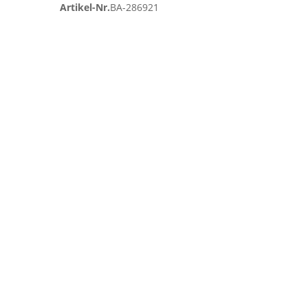
Artikel-Nr.
BA-286921
Zum
Ende
der
Bildgalerie
springen