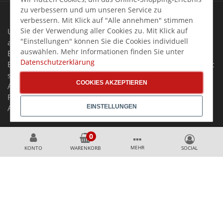
zu verbessern und um unseren Service zu
verbessern. Mit Klick auf "Alle annehmen" stimmen
Sie der Verwendung aller Cookies zu. Mit Klick auf
Unsere Angebote in unserem Online-Shop richten sich
"Einstellungen" können Sie die Cookies individuell
ausschließlich an Unternehmer, Gewerbetreibende,
auswählen. Mehr Informationen finden Sie unter
Behörden, Vereine sowie soziale und kirchliche
Datenschutzerklärung
Einrichtungen im Sinne des § 14 BGB. Unser Angebot richtet
sich nicht an Verbraucher.
COOKIES AKZEPTIEREN
Alle Preise gelten zzgl. MwSt. und zzgl. Versandkosten. Alle
Rechte, Irrtümer und Preisänderungen vorbehalten. Alle
Angebote nur solange der Vorrat reicht.
EINSTELLUNGEN
Copyright 2026 Gastro Germany GASTRO-ONLINESHOP
MEHR
KONTO
WARENKORB