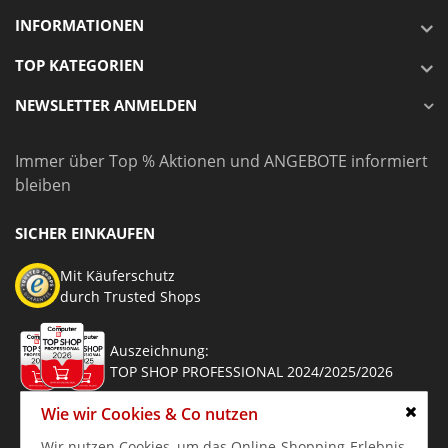
INFORMATIONEN
TOP KATEGORIEN
NEWSLETTER ANMELDEN
Immer über Top % Aktionen und ANGEBOTE informiert
bleiben
SICHER EINKAUFEN
Mit Käuferschutz
durch Trusted Shops
Auszeichnung:
TOP SHOP PROFESSIONAL 2024/2025/2026
Wie wir Cookies & Co nutzen
Schlie
Wir nutzen Cookies, um das Online-Shopping-Erlebnis