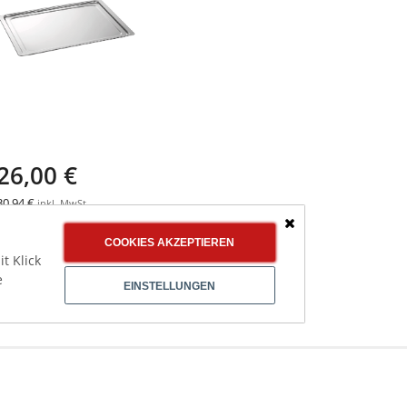
26,00 €
30,94 €
inkl. MwSt.
BARTSCHER Backblech
AT90120,
Schließen
COOKIES AKZEPTIEREN
435x312x12mm
t Klick
e
EINSTELLUNGEN