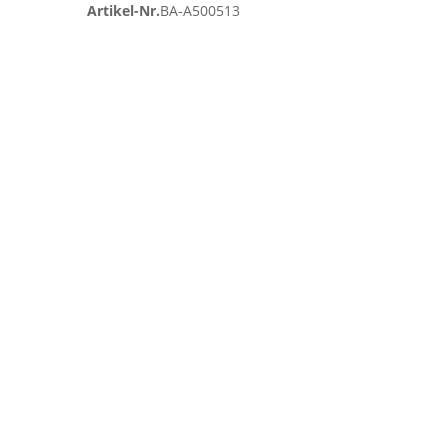
Artikel-Nr.
BA-A500513
Zum
Ende
der
Bildgalerie
springen