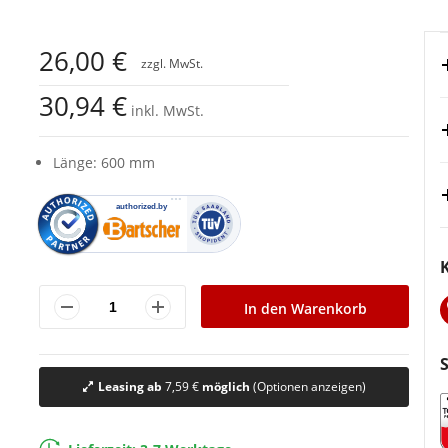
26,00 €
30,94 €
inkl. MwSt.
Länge: 600 mm
In den Warenkorb
Leasing ab
7,59 €
möglich
(Optionen anzeigen)