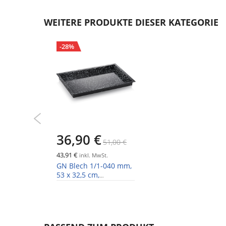
Zum
Anfang
WEITERE PRODUKTE DIESER KATEGORIE
der
Bildgalerie
-28%
springen
36,90 €
51,00 €
43,91 €
inkl. MwSt.
GN Blech 1/1-040 mm,
53 x 32,5 cm,
emailliert, Metall