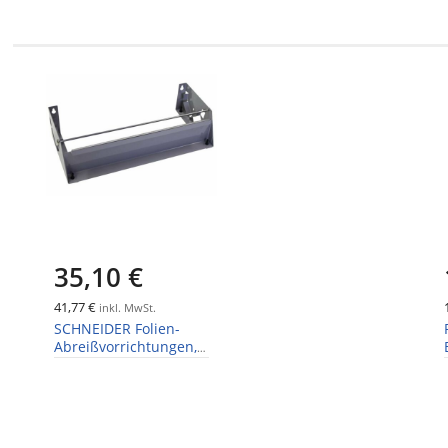
35,10 €
41,77 €
inkl. MwSt.
SCHNEIDER Folien-
Abreißvorrichtungen,
300 mm, einfach, mit
Säge