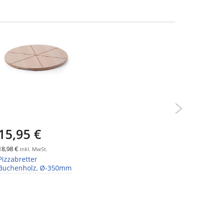
-20%
15,95 €
21,6
18,98 €
25,70 €
inkl. MwSt.
ink
Pizzabretter
GN Blech
Buchenholz, Ø-350mm
Chromnic