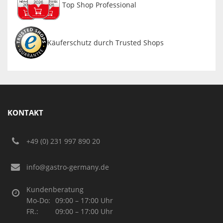
Top Shop Professional
Käuferschutz durch Trusted Shops
KONTAKT
+49 (0) 231 997 890 20
info@gastro-germany.de
Kundenberatung
Mo-Do:
09:00 – 17:00 Uhr
FR.:
09:00 – 17:00 Uhr