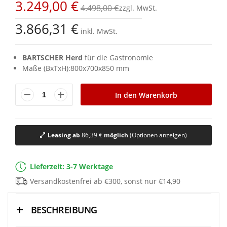
3.249,00 €
springen
4.498,00 €
3.866,31 €
inkl. MwSt.
BARTSCHER Herd
für die Gastronomie
Maße (BxTxH):800x700x850 mm
In den Warenkorb
Leasing ab
86,39 €
möglich
(Optionen anzeigen)
Lieferzeit: 3-7 Werktage
Versandkostenfrei ab €300, sonst nur €14,90
BESCHREIBUNG