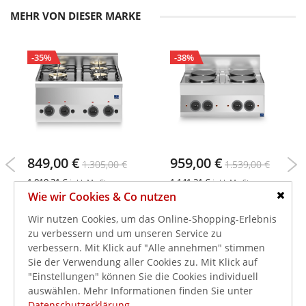
MEHR VON DIESER MARKE
-35%
-38%
849,00 €
959,00 €
1.305,00 €
1.539,00 €
1.010,31 €
1.141,21 €
inkl. MwSt.
inkl. MwSt.
Wie wir Cookies & Co nutzen
Gaskochfeld, 4 Brenner
Elektrokochfeld, 4
Schlie
13,8kW
Platten 10,4kW
Wir nutzen Cookies, um das Online-Shopping-Erlebnis
zu verbessern und um unseren Service zu
verbessern. Mit Klick auf "Alle annehmen" stimmen
Sie der Verwendung aller Cookies zu. Mit Klick auf
"Einstellungen" können Sie die Cookies individuell
auswählen. Mehr Informationen finden Sie unter
Datenschutzerklärung