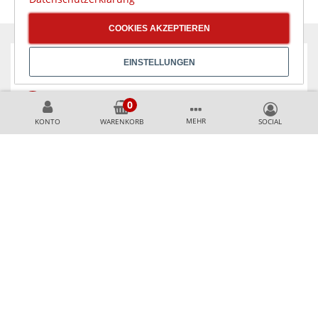
COOKIES AKZEPTIEREN
EINSTELLUNGEN
KÖNNEN WIR HELFEN?
+49 231 99789020
MEHR
KONTO
WARENKORB
+49 178 2989637
AKZEPTIERTE ZAHLUNGSMETHODEN
SICHER & AUSGEZEICHNET EINKAUFEN
Top Shop Professional