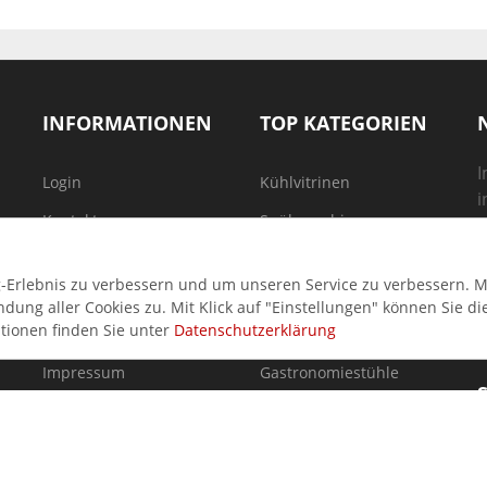
INFORMATIONEN
TOP KATEGORIEN
I
Login
Kühlvitrinen
i
Kontakt
Spülmaschinen
Über uns
Herde
Erlebnis zu verbessern und um unseren Service zu verbessern. Mi
Zahlungsarten
Fritteusen
ung aller Cookies zu. Mit Klick auf "Einstellungen" können Sie di
tionen finden Sie unter
Datenschutzerklärung
Lieferbedingungen
Pizzaöfen
Impressum
Gastronomiestühle
AGB
Gyros & Dönergrill
Datenschutz
Teigmaschinen
Auszeichnungen
Terrassenmöbel