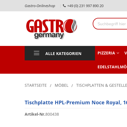
Gastro-Onlineshop
+49 (0) 231 997 890 20
PIZZERIA
V
ALLE KATEGORIEN
EDELSTAHLMÖ
STARTSEITE
MÖBEL
TISCHPLATTEN & GESTELL
Tischplatte HPL-Premium Noce Royal, 1
Artikel-Nr.
800438
Zum