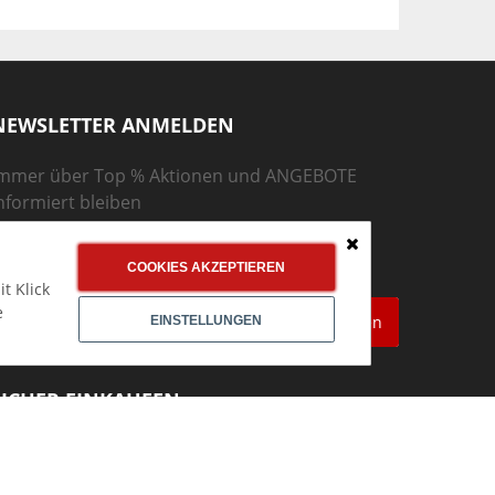
NEWSLETTER ANMELDEN
mmer über Top % Aktionen und ANGEBOTE
nformiert bleiben
Jetzt
Newsletter abonnieren!
Schließen
COOKIES AKZEPTIEREN
t Klick
e
Abonnieren
EINSTELLUNGEN
SICHER EINKAUFEN
Mit Käuferschutz
durch Trusted Shops