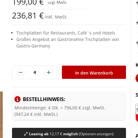
199,00 €
236,81 €
inkl. MwSt.
Tischplatten für Restaurants, Café`s und Hotels
Großes Angebot an Gastronomie Tischplatten von
Gastro-Germany
In den Warenkorb
BESTELLHINWEIS:
Mindestmenge: 4 Stk. = 796,00 € zzgl. MwSt.
(947,24 € inkl. MwSt.)
Leasing ab
12,17 €
möglich
(Optionen anzeigen)