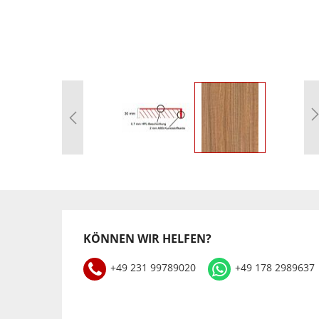
Zum
Anfang
der
Bildgalerie
springen
KÖNNEN WIR HELFEN?
+49 231 99789020
+49 178 2989637