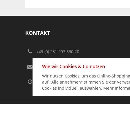
KONTAKT
+49 (0) 231 997 890 20
Wie wir Cookies & Co nutzen
info@gastro-germany.de
Wir nutzen Cookies, um das Online-Shopping-
Kundenberatung
auf "Alle annehmen" stimmen Sie der Verwend
Mo-Do:
09:00 – 17:00 Uhr
Cookies individuell auswählen. Mehr Informa
FR.:
09:00 – 17:00 Uhr