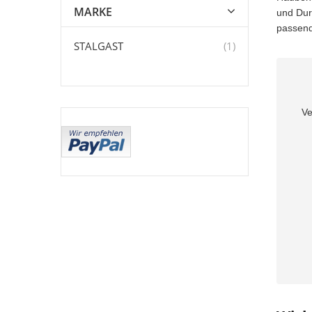
MARKE
und Dur
passend
Artikel
STALGAST
1
Ve