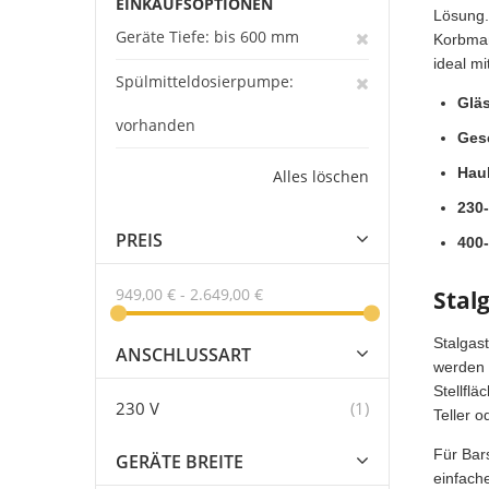
EINKAUFSOPTIONEN
Lösung.
Geräte Tiefe
bis 600 mm
Korbmaß
ideal m
Spülmitteldosierpumpe
Glä
vorhanden
Ges
Hau
Alles löschen
230-
PREIS
400-
949,00 €
-
2.649,00 €
Stal
Stalgas
ANSCHLUSSART
werden 
Stellfl
Artikel
230 V
1
Teller o
Für Bar
GERÄTE BREITE
einfach