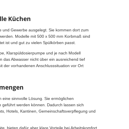
lle Küchen
mie und Gewerbe ausgelegt. Sie kommen dort zum
gt werden. Modelle mit 500 x 500 mm Korbmaß sind
t ist und gut zu vielen Spülkörben passt.
mpe, Klarspüldosierpumpe und je nach Modell
 das Abwasser nicht über ein ausreichend tief
it der vorhandenen Anschlusssituation vor Ort
ülmengen
eine sinnvolle Lösung. Sie ermöglichen
he geführt werden können. Dadurch lassen sich
nts, Hotels, Kantinen, Gemeinschaftsverpflegung und
, bieten dafür aber klare Vorteile bei Arbeitskomfort