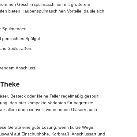
f kommen Geschirrspülmaschinen mit größerem
n bieten Haubenspülmaschinen Vorteile, da sie sich
re Spülmengen.
nd gemischtes Spülgut.
che Spülstraßen.
echendem Anschluss.
 Theke
ser, Besteck oder kleine Teller regelmäßig gespült
ung, darunter kompakte Varianten für begrenzte
vor allem dann sinnvoll, wenn neben Gläsern auch
 diese Geräte eine gute Lösung, wenn kurze Wege,
Auswahl auf Einschubhöhe, Korbmaß, Anschlussart und