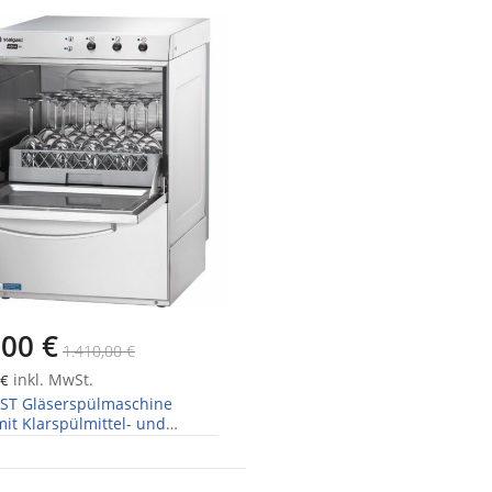
,00 €
1.410,00 €
inkl. MwSt.
 €
ST Gläserspülmaschine
it Klarspülmittel- und
erdosierpumpe