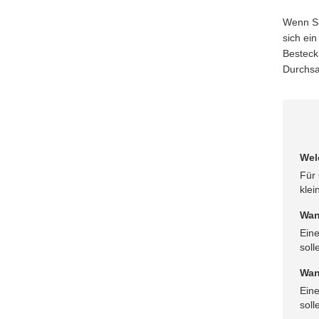
Wenn Si
sich ein
Besteck
Durchsa
Wel
Für 
klei
Wan
Eine
soll
Wan
Ein
soll