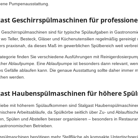
ene Pumpenausstattung.
gast Geschirrspülmaschinen für professione
t Geschirrspülmaschinen sind für typische Spülaufgaben in Gastrono
, wo Teller, Besteck, Gläser und Küchenutensilien regelmäßig gereini
rs praxisnah, da dieses Maß im gewerblichen Spülbereich weit verbreite
Kategorie finden Sie verschiedene Ausführungen mit Reinigerdosierpu
icher Ablaufpumpe. Eine Ablaufpumpe ist besonders dann relevant, wenn
es Gefälle ablaufen kann. Die genaue Ausstattung sollte daher immer m
chen werden.
gast Haubenspülmaschinen für höhere Sp
riebe mit höherem Spülaufkommen sind Stalgast Haubenspülmaschinen 
ischere Arbeitsabläufe, da Spülkörbe seitlich über Zu- und Ablauftisc
en, Spülen und Abstellen besser organisieren – besonders in Restaura
astronomischen Betrieben.
pülmaschinen benötigen mehr Stellfläche als kompakte Untertischgeräte