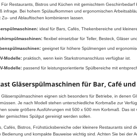
 Für Restaurants, Bistros und Küchen mit gemischtem Geschirrbedar
 infrage. Bei hohem Spülaufkommen und ergonomischen Arbeitsabläufe
it Zu- und Ablauftischen kombinieren lassen.
serspülmaschinen:
ideal für Bars, Cafés, Thekenbereiche und kleine
chirrspülmaschinen:
flexibel einsetzbar für Teller, Besteck, Gläser u
benspülmaschinen:
geeignet für höhere Spülmengen und ergonomis
V-Modelle:
praktisch, wenn kein Starkstromanschluss verfügbar ist.
V-Modelle:
passend für leistungsorientierte Spülbereiche mit entspr
gast Gläserspülmaschinen für Bar, Café und
t Gläserspülmaschinen eignen sich besonders für Betriebe, in denen Glä
müssen. Je nach Modell stehen unterschiedliche Korbmaße zur Verfüg
ächen sowie größere Ausführungen mit 500 x 500 mm Korbmaß. Das ist 
der gemischtes Spülgut gereinigt werden sollen.
s, Cafés, Bistros, Frühstücksbereiche oder kleinere Restaurants sind
e Bedienung und kompakte Bauweise wichtig sind. Achten Sie bei der 