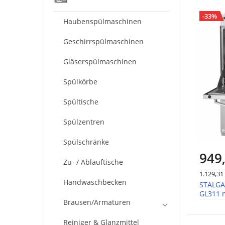
-33%
Haubenspülmaschinen
Geschirrspülmaschinen
Gläserspülmaschinen
Spülkörbe
Spültische
Spülzentren
Spülschränke
949
Zu- / Ablauftische
1.129,31
Handwaschbecken
STALGA
GL311 m
Brausen/Armaturen
Reinig
Reiniger & Glanzmittel