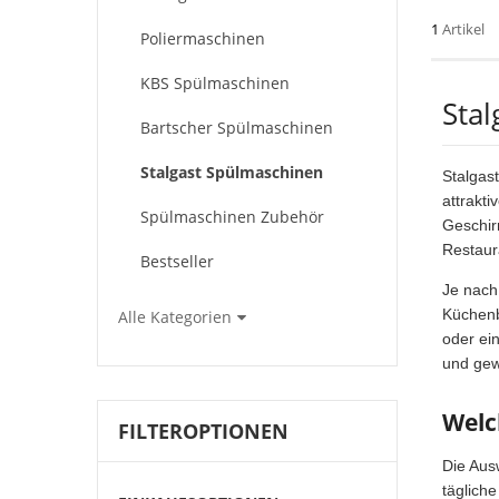
1
Artikel
Poliermaschinen
KBS Spülmaschinen
Sta
Bartscher Spülmaschinen
Stalgast Spülmaschinen
Stalgas
attrakti
Spülmaschinen Zubehör
Geschir
Restaur
Bestseller
Je nach
Küchenb
Alle Kategorien
oder ei
und gew
Welc
FILTEROPTIONEN
Die Aus
täglich