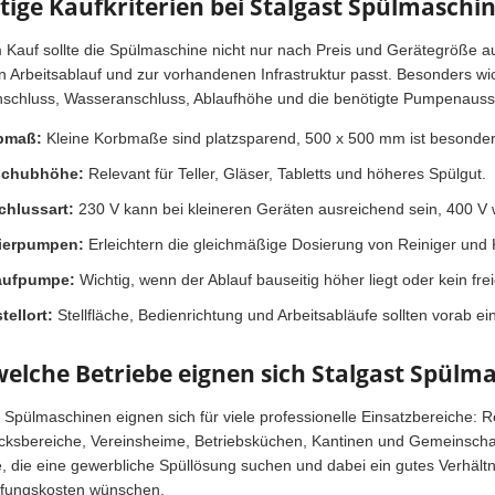
tige Kaufkriterien bei Stalgast Spülmaschi
 Kauf sollte die Spülmaschine nicht nur nach Preis und Gerätegröße a
en Arbeitsablauf und zur vorhandenen Infrastruktur passt. Besonders w
schluss, Wasseranschluss, Ablaufhöhe und die benötigte Pumpenauss
bmaß:
Kleine Korbmaße sind platzsparend, 500 x 500 mm ist besonders 
schubhöhe:
Relevant für Teller, Gläser, Tabletts und höheres Spülgut.
chlussart:
230 V kann bei kleineren Geräten ausreichend sein, 400 V w
ierpumpen:
Erleichtern die gleichmäßige Dosierung von Reiniger und K
aufpumpe:
Wichtig, wenn der Ablauf bauseitig höher liegt oder kein fre
tellort:
Stellfläche, Bedienrichtung und Arbeitsabläufe sollten vorab e
welche Betriebe eignen sich Stalgast Spülm
 Spülmaschinen eignen sich für viele professionelle Einsatzbereiche: R
cksbereiche, Vereinsheime, Betriebsküchen, Kantinen und Gemeinschaft
e, die eine gewerbliche Spüllösung suchen und dabei ein gutes Verhältn
fungskosten wünschen.