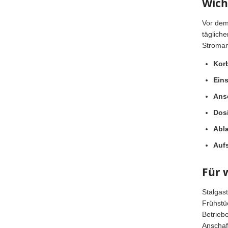
Wich
Vor dem
täglich
Stroman
Kor
Ein
Ans
Dos
Abl
Aufs
Für 
Stalgast
Frühstü
Betrieb
Anschaf