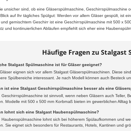
e unsicher sind, ob eine Gläserspülmaschine, Geschirrspülmaschine o
 Blick auf Ihr tägliches Spülgut: Werden vor allem Gläser gespült, ist e
 und gemischtem Geschirr ist eine Geschirrspülmaschine mit 500 x 5
tz und kontinuierlichen Abläufen empfiehlt sich eher eine Haubenspül
Häufige Fragen zu Stalgast
che Stalgast Spülmaschine ist für Gläser geeignet?
Gläser eignen sich vor allem Stalgast Gläserspülmaschinen. Diese sin
nere Spülbereiche interessant. Je nach Modell können auch Besteck und
n ist eine Stalgast Geschirrspülmaschine besser als eine Gläse
 Geschirrspülmaschine ist sinnvoll, wenn neben Gläsern auch Teller, 
en. Modelle mit 500 x 500 mm Korbmaß bieten im gewerblichen Alltag bes
n lohnt sich eine Stalgast Haubenspülmaschine?
e Haubenspülmaschine lohnt sich bei höherem Spülaufkommen und wen
en. Sie eignet sich besonders für Restaurants, Hotels, Kantinen und g