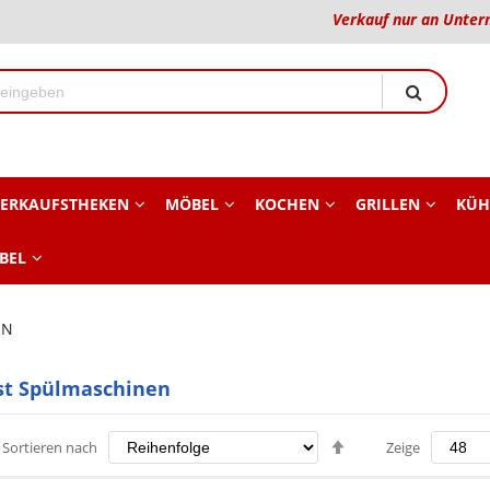
Verkauf nur an Unter
ERKAUFSTHEKEN
MÖBEL
KOCHEN
GRILLEN
KÜH
BEL
EN
st Spülmaschinen
Absteigend
Sortieren nach
Zeige
sortieren