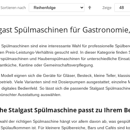
Absteigend
Sortieren nach
Zeige
sortieren
lgast Spülmaschinen für Gastronomie
t Spülmaschinen sind eine interessante Wahl für professionelle Spülb
ven Preis-Leistungs-Verhältnis gesucht wird. In dieser Kategorie finde
rspülmaschinen und Haubenspülmaschinen für unterschiedliche Einsatz
antküche, Kantine oder Gemeinschaftsverpflegung.
 Modell eignen sich die Geräte für Gläser, Besteck, kleine Teller, kla
etrieb. Viele Varianten sind mit Dosierpumpen ausgestattet; einzelne 
n digitales Bedienfeld. So lässt sich die passende Stalgast Spülmaschi
ünschter Ausstattung auswählen.
he Stalgast Spülmaschine passt zu Ihrem Be
wahl der richtigen Spülmaschine hängt vor allem davon ab, was gespült 
e Spülaufkommen ist. Für kleinere Spülbereiche, Bars und Cafés sind 