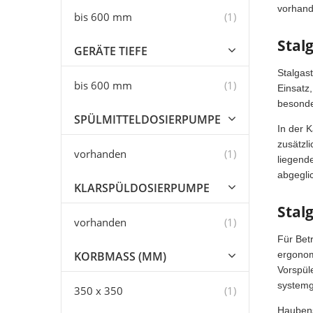
vorhand
Artikel
bis 600 mm
1
Stal
GERÄTE TIEFE
Stalgas
Artikel
bis 600 mm
1
Einsatz
besonde
SPÜLMITTELDOSIERPUMPE
In der 
zusätzl
Artikel
vorhanden
1
liegend
abgegli
KLARSPÜLDOSIERPUMPE
Stal
Artikel
vorhanden
1
Für Bet
ergonom
KORBMASS (MM)
Vorspül
systemg
Artikel
350 x 350
1
Haubens