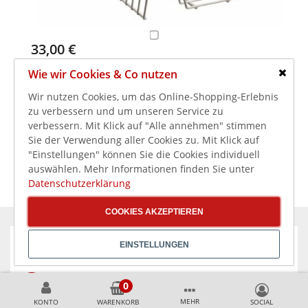
33,00 €
39,27 €
inkl. MwSt.
Wie wir Cookies & Co nutzen
Bartscher Scheibenständer für 15 Schneidscheiben
Schlie
Wir nutzen Cookies, um das Online-Shopping-Erlebnis
zu verbessern und um unseren Service zu
verbessern. Mit Klick auf "Alle annehmen" stimmen
Sie der Verwendung aller Cookies zu. Mit Klick auf
"Einstellungen" können Sie die Cookies individuell
auswählen. Mehr Informationen finden Sie unter
Datenschutzerklärung
COOKIES AKZEPTIEREN
EINSTELLUNGEN
KÖNNEN WIR HELFEN?
+49 231 99789020
MEHR
KONTO
WARENKORB
+49 178 2989637