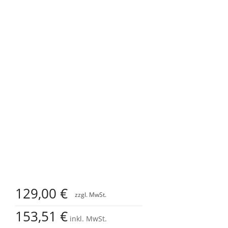
Zum
Anfang
129,00 €
der
Bildgalerie
153,51 €
springen
inkl. MwSt.