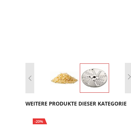
Zum
Anfang
WEITERE PRODUKTE DIESER KATEGORIE
der
Bildgalerie
springen
-20%