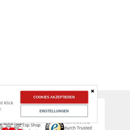
Schließen
COOKIES AKZEPTIEREN
t Klick
e
CHER & AUSGEZEICHNET EINKAUFEN
EINSTELLUNGEN
Käuferschutz
Top Shop
durch Trusted