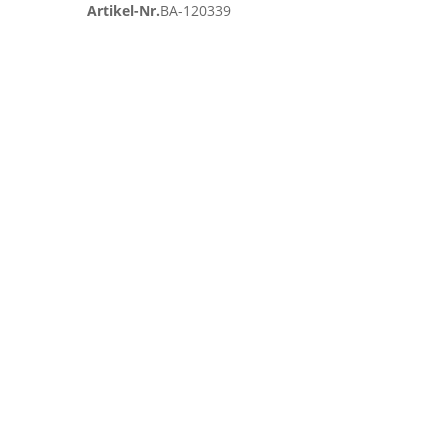
Artikel-Nr.
BA-120339
Zum
Ende
der
Bildgalerie
springen