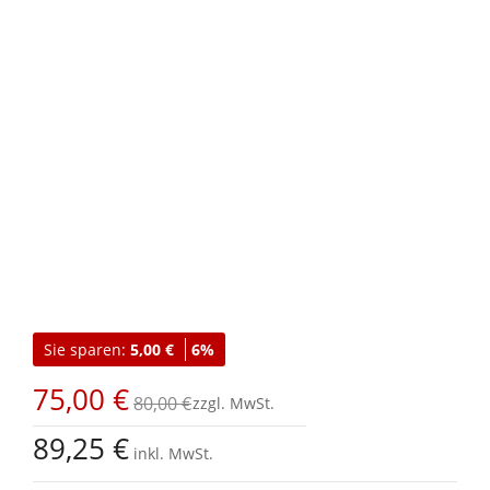
Zum
Anfang
Sie sparen:
5,00 €
6%
der
Bildgalerie
75,00 €
springen
80,00 €
89,25 €
inkl. MwSt.