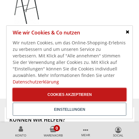
Wie wir Cookies & Co nutzen
75,00 €
80,00 €
Schlie
89,25 €
Wir nutzen Cookies, um das Online-Shopping-Erlebnis
inkl. MwSt.
SARO Barstuhl
zu verbessern und um unseren Service zu
GRENADA
verbessern. Mit Klick auf "Alle annehmen" stimmen
Sie der Verwendung aller Cookies zu. Mit Klick auf
"Einstellungen" können Sie die Cookies individuell
auswählen. Mehr Informationen finden Sie unter
Datenschutzerklärung
COOKIES AKZEPTIEREN
EINSTELLUNGEN
KÖNNEN WIR HELFEN?
+49 231 99789020
MEHR
KONTO
WARENKORB