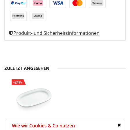
Produkt- und Sicherheitsinformationen
ZULETZT ANGESEHEN
-24%
Wie wir Cookies & Co nutzen
49,00 €
64,12 €