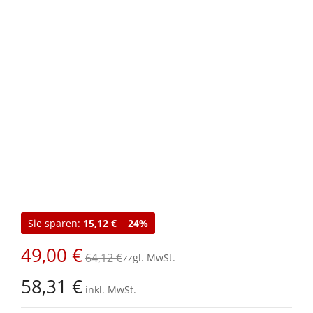
Zum
Anfang
Sie sparen:
15,12 €
24%
der
Bildgalerie
49,00 €
springen
64,12 €
58,31 €
inkl. MwSt.