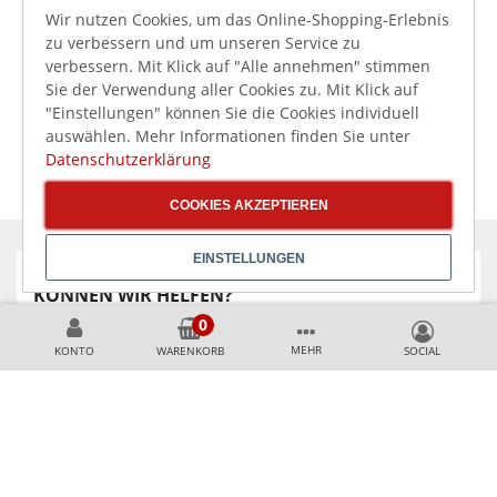
Schlie
58,31 €
Wir nutzen Cookies, um das Online-Shopping-Erlebnis
inkl. MwSt.
Platte, 36 x 21 cm,
zu verbessern und um unseren Service zu
Porzellan
verbessern. Mit Klick auf "Alle annehmen" stimmen
Sie der Verwendung aller Cookies zu. Mit Klick auf
"Einstellungen" können Sie die Cookies individuell
auswählen. Mehr Informationen finden Sie unter
Datenschutzerklärung
COOKIES AKZEPTIEREN
EINSTELLUNGEN
KÖNNEN WIR HELFEN?
+49 231 99789020
MEHR
KONTO
WARENKORB
+49 178 2989637
AKZEPTIERTE ZAHLUNGSMETHODEN