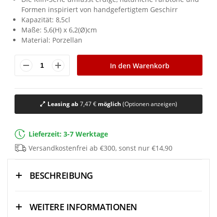
Formen inspiriert von handgefertigtem Geschirr
Kapazität: 8,5cl
Maße: 5,6(H) x 6,2(Ø)cm
Material: Porzellan
In den Warenkorb
Leasing ab
7,47 €
möglich
(Optionen anzeigen)
Lieferzeit: 3-7 Werktage
Versandkostenfrei ab €300, sonst nur €14,90
BESCHREIBUNG
WEITERE INFORMATIONEN