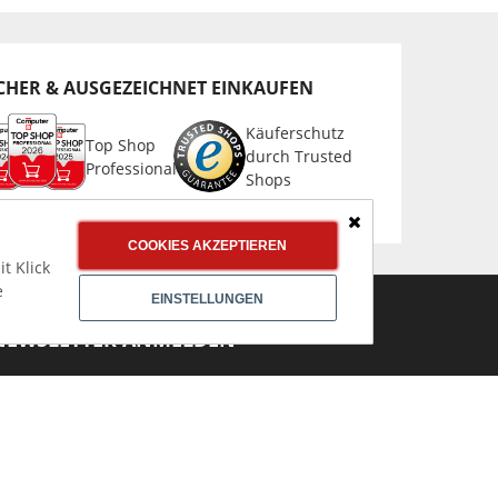
CHER & AUSGEZEICHNET EINKAUFEN
Käuferschutz
Top Shop
durch Trusted
Professional
Shops
Schließen
COOKIES AKZEPTIEREN
t Klick
e
EINSTELLUNGEN
NEWSLETTER ANMELDEN
mmer über Top % Aktionen und ANGEBOTE
nformiert bleiben
Jetzt
Newsletter abonnieren!