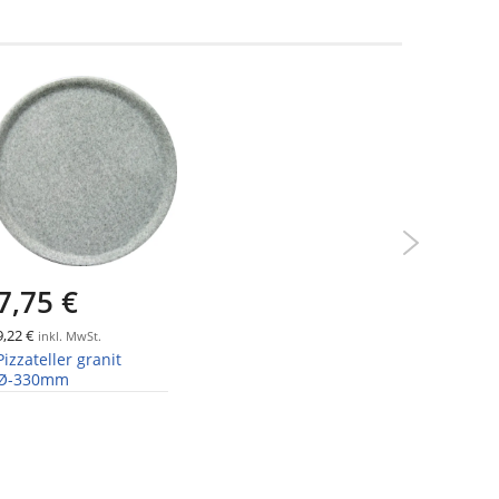
7,75 €
8,95 
9,22 €
10,65 €
inkl. MwSt.
ink
Pizzateller granit
Pizzatelle
Ø-330mm
Ø-330mm
Collectio