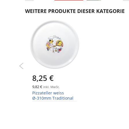
Zum
Anfang
WEITERE PRODUKTE DIESER KATEGORIE
der
Bildgalerie
springen
8,25 €
9,82 €
inkl. MwSt.
Pizzateller weiss
Ø-310mm Traditional