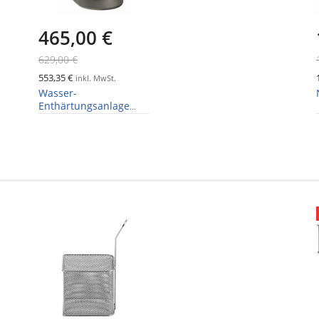
465,00 €
629,00 €
553,35 €
inkl. MwSt.
Wasser-
Enthärtungsanlage
WEH1350