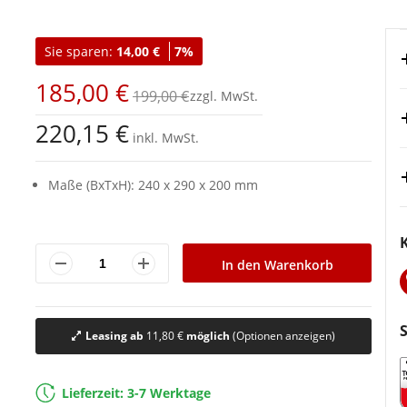
Sie sparen:
14,00 €
7%
185,00 €
199,00 €
220,15 €
inkl. MwSt.
Maße (BxTxH): 240
x
290
x
200
mm
In den Warenkorb
Leasing ab
11,80 €
möglich
(Optionen anzeigen)
Lieferzeit: 3-7 Werktage