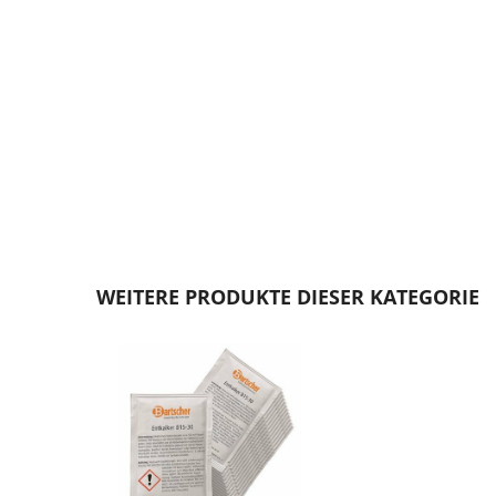
Zum
Anfang
WEITERE PRODUKTE DIESER KATEGORIE
der
Bildgalerie
springen