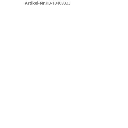
Artikel-Nr.
KB-10409333
Zum
Ende
der
Bildgalerie
springen