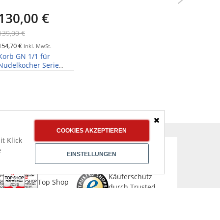
130,00 €
275,
139,00 €
349,00 €
154,70 €
327,25 €
inkl. MwSt.
in
Korb GN 1/1 für
Korbset 
Nudelkocher Serie
Multikoc
RED600
Schließen
COOKIES AKZEPTIEREN
t Klick
e
EINSTELLUNGEN
CHER & AUSGEZEICHNET EINKAUFEN
Käuferschutz
Top Shop
durch Trusted
Professional
Shops