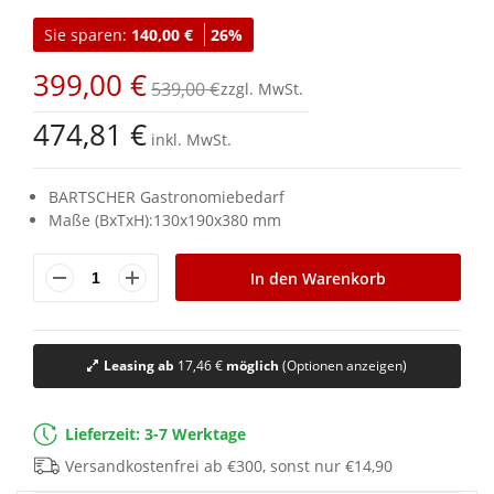
Anfang
Sie sparen:
140,00 €
26%
der
Bildgalerie
399,00 €
springen
539,00 €
474,81 €
inkl. MwSt.
BARTSCHER Gastronomiebedarf
Maße (BxTxH):130x190x380 mm
In den Warenkorb
Leasing ab
17,46 €
möglich
(Optionen anzeigen)
Lieferzeit: 3-7 Werktage
Versandkostenfrei ab €300, sonst nur €14,90