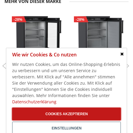
MEHR VON DIESER MARKE
-28%
-28%
Wie wir Cookies & Co nutzen
Schlie
749,00 €
639,00 €
Wir nutzen Cookies, um das Online-Shopping-Erlebnis
1.039,00 €
879,00 €
zu verbessern und um unseren Service zu
891,31 €
760,41 €
inkl. MwSt.
inkl. MwSt.
verbessern. Mit Klick auf "Alle annehmen" stimmen
Liebherr Gastronomie
Liebherr Gastronomie
Sie der Verwendung aller Cookies zu. Mit Klick auf
Lagerkühlschrank
Lagerkühlschrank
"Einstellungen" können Sie die Cookies individuell
MRTve 1511
MRTve 1501
auswählen. Mehr Informationen finden Sie unter
Performance, schwarz
Performance, schwarz
Datenschutzerklärung
COOKIES AKZEPTIEREN
EINSTELLUNGEN