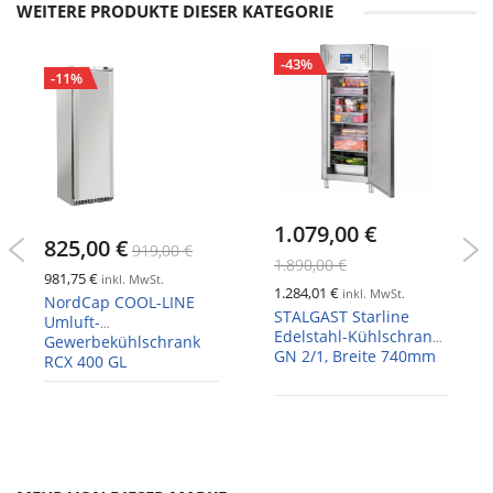
WEITERE PRODUKTE DIESER KATEGORIE
-43%
-11%
1.079,00 €
825,00 €
919,00 €
1.890,00 €
981,75 €
inkl. MwSt.
1.284,01 €
inkl. MwSt.
NordCap COOL-LINE
STALGAST Starline
Umluft-
Edelstahl-Kühlschrank,
Gewerbekühlschrank
GN 2/1, Breite 740mm
RCX 400 GL