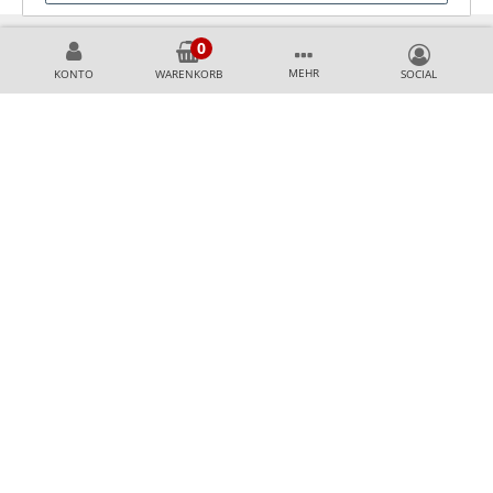
MEHR
KONTO
WARENKORB
KÖNNEN WIR HELFEN?
+49 231 99789020
+49 178 2989637
AKZEPTIERTE ZAHLUNGSMETHODEN
SICHER & AUSGEZEICHNET EINKAUFEN
Top Shop Professional