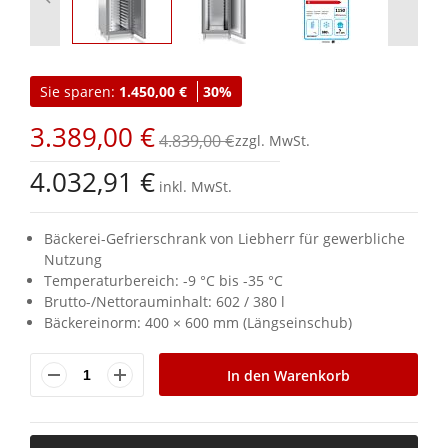
Zum
Anfang
Sie sparen:
1.450,00 €
30%
der
Bildgalerie
3.389,00 €
springen
4.839,00 €
4.032,91 €
inkl. MwSt.
Bäckerei-Gefrierschrank von Liebherr für gewerbliche
Nutzung
Temperaturbereich: -9 °C bis -35 °C
Brutto-/Nettorauminhalt: 602 / 380 l
Bäckereinorm: 400 × 600 mm (Längseinschub)
In den Warenkorb