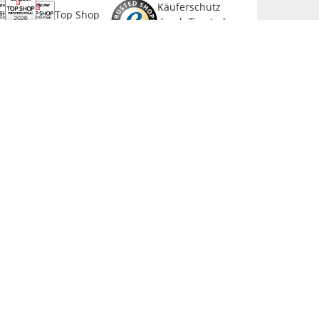
Käuferschutz
Top Shop
durch Trusted
Professional
Shops
NEWSLETTER ANMELDEN
mmer über Top % Aktionen und ANGEBOTE
nformiert bleiben
Jetzt
Newsletter abonnieren!
Abonnieren
SICHER EINKAUFEN