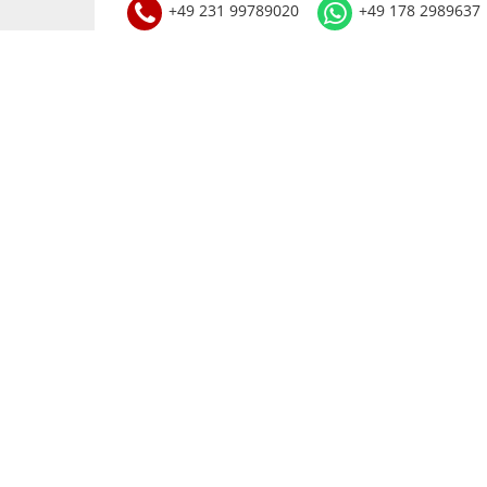
+49 231 99789020
+49 178 2989637
KONTAKT
+49 (0) 231 997 890 20
info@gastro-germany.de
Kundenberatung
Mo-Do:
09:00 – 17:00 Uhr
FR.:
09:00 – 17:00 Uhr