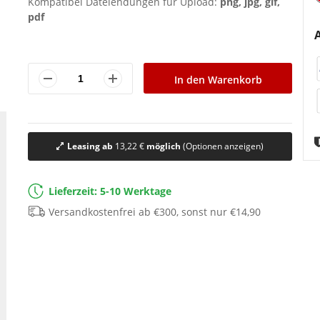
Kompatibel Dateiendungen für Upload:
png, jpg, gif,
pdf
In den Warenkorb
Leasing ab
13,22 €
möglich
(Optionen anzeigen)
Lieferzeit: 5-10 Werktage
Versandkostenfrei ab €300, sonst nur €14,90