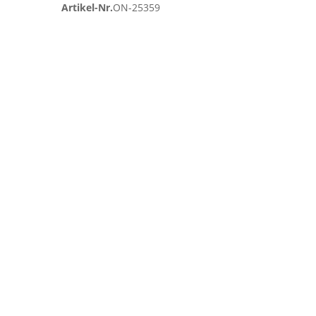
Artikel-Nr.
ON-25359
Zum
Ende
der
Bildgalerie
springen