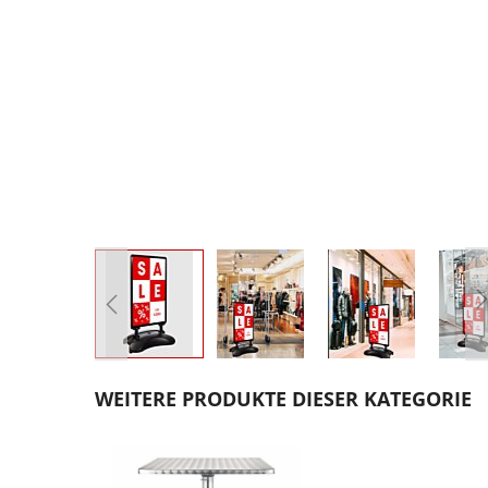
Zum
Anfang
WEITERE PRODUKTE DIESER KATEGORIE
der
Bildgalerie
springen