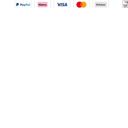
INFORMATIONEN
TOP KATEGORIEN
I
Login
Kühlvitrinen
i
Kontakt
Spülmaschinen
Über uns
Herde
Zahlungsarten
Fritteusen
Lieferbedingungen
Pizzaöfen
Impressum
Gastronomiestühle