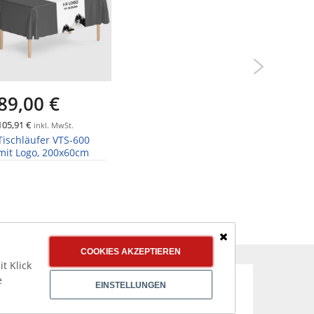
89,00 €
89,0
105,91 €
105,91 €
inkl. MwSt.
in
Tischläufer VTS-600
Tischläu
mit Logo, 200x60cm
mit Logo
Schließen
COOKIES AKZEPTIEREN
t Klick
e
EINSTELLUNGEN
CHER & AUSGEZEICHNET EINKAUFEN