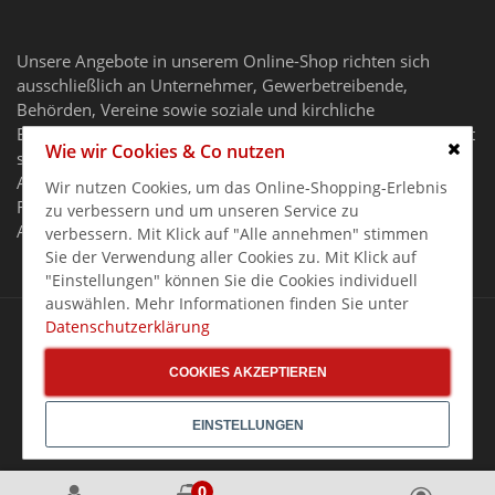
Unsere Angebote in unserem Online-Shop richten sich
ausschließlich an Unternehmer, Gewerbetreibende,
Behörden, Vereine sowie soziale und kirchliche
Einrichtungen im Sinne des § 14 BGB. Unser Angebot richtet
Wie wir Cookies & Co nutzen
sich nicht an Verbraucher.
Schlie
Alle Preise gelten zzgl. MwSt. und zzgl. Versandkosten. Alle
Wir nutzen Cookies, um das Online-Shopping-Erlebnis
Rechte, Irrtümer und Preisänderungen vorbehalten. Alle
zu verbessern und um unseren Service zu
Angebote nur solange der Vorrat reicht.
verbessern. Mit Klick auf "Alle annehmen" stimmen
Sie der Verwendung aller Cookies zu. Mit Klick auf
"Einstellungen" können Sie die Cookies individuell
auswählen. Mehr Informationen finden Sie unter
Copyright 2026 Gastro Germany GASTRO-ONLINESHOP
Datenschutzerklärung
COOKIES AKZEPTIEREN
EINSTELLUNGEN