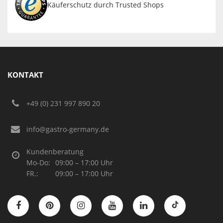
Käuferschutz durch Trusted Shops
KONTAKT
+49 (0) 231 997 890 20
info@gastro-germany.de
Kundenberatung
Mo-Do:
09:00 – 17:00 Uhr
FR.:
09:00 – 17:00 Uhr