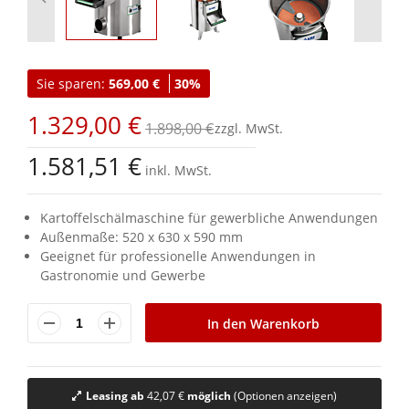
Zum
Anfang
Sie sparen:
569,00 €
30%
der
Bildgalerie
1.329,00 €
springen
1.898,00 €
1.581,51 €
inkl. MwSt.
Kartoffelschälmaschine für gewerbliche Anwendungen
Außenmaße: 520 x 630 x 590 mm
Geeignet für professionelle Anwendungen in
Gastronomie und Gewerbe
In den Warenkorb
Leasing ab
42,07 €
möglich
(Optionen anzeigen)