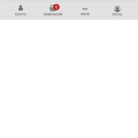
MEHR
KONTO
WARENKORB
KÖNNEN WIR HELFEN?
+49 231 99789020
+49 178 2989637
AKZEPTIERTE ZAHLUNGSMETHODEN
SICHER & AUSGEZEICHNET EINKAUFEN
Top Shop Professional