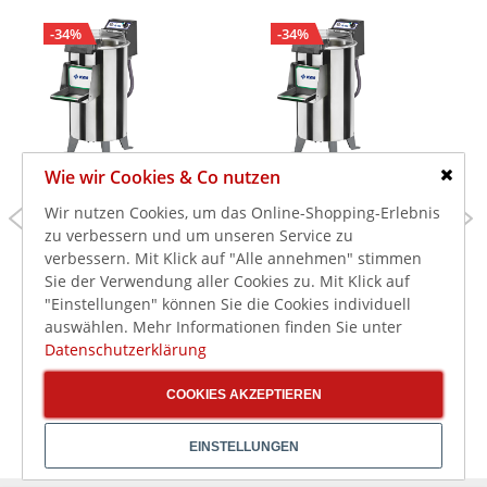
-34%
-34%
Wie wir Cookies & Co nutzen
Schlie
1.469,00 €
1.539,00 €
Wir nutzen Cookies, um das Online-Shopping-Erlebnis
2.197,00 €
2.298,00 €
zu verbessern und um unseren Service zu
verbessern. Mit Klick auf "Alle annehmen" stimmen
1.748,11 €
1.831,41 €
inkl. MwSt.
inkl. MwSt.
Sie der Verwendung aller Cookies zu. Mit Klick auf
Kartoffelschälmaschine
Kartoffelschälmaschine
für 120 Kg/Std.,
für 220 Kg/Std.,
"Einstellungen" können Sie die Cookies individuell
Behälterkapazität 10 kg
Behälterkapazität 18 kg
auswählen. Mehr Informationen finden Sie unter
Datenschutzerklärung
COOKIES AKZEPTIEREN
EINSTELLUNGEN