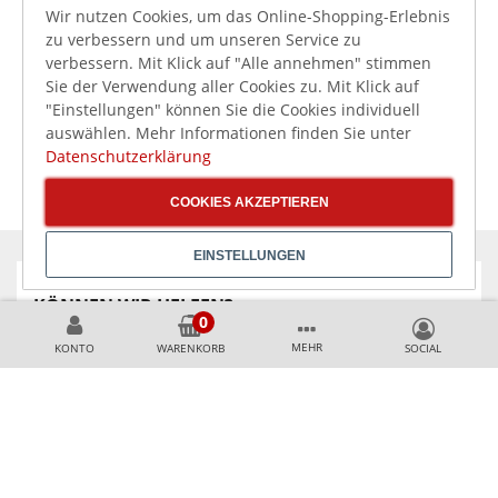
236,81 €
142,80 €
inkl. MwSt.
inkl. MwSt.
Wir nutzen Cookies, um das Online-Shopping-Erlebnis
HENDI
HENDI Milchshake-
zu verbessern und um unseren Service zu
Hochleistungsmixer
Mixer Rot 400W Design
verbessern. Mit Klick auf "Alle annehmen" stimmen
2.5L, 1680W
by Bronwasser
Sie der Verwendung aller Cookies zu. Mit Klick auf
"Einstellungen" können Sie die Cookies individuell
auswählen. Mehr Informationen finden Sie unter
Datenschutzerklärung
COOKIES AKZEPTIEREN
EINSTELLUNGEN
KÖNNEN WIR HELFEN?
MEHR
KONTO
WARENKORB
+49 231 99789020
+49 178 2989637
AKZEPTIERTE ZAHLUNGSMETHODEN