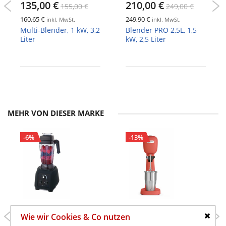
135,00 €
210,00 €
155,00 €
249,00 €
160,65 €
249,90 €
inkl. MwSt.
inkl. MwSt.
Multi-Blender, 1 kW, 3,2
Blender PRO 2,5L, 1,5
Liter
kW, 2,5 Liter
MEHR VON DIESER MARKE
-6%
-13%
199,00 €
120,00 €
Wie wir Cookies & Co nutzen
210,00 €
137,50 €
Schlie