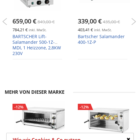
659,00 €
339,00 €
849,00 €
435,00 €
784,21 €
403,41 €
inkl. MwSt.
inkl. MwSt.
BARTSCHER Lift-
Bartscher Salamander
Salamander 500-1Z-
400-1Z-P
MDI, 1 Heizzone, 2,8KW
230V
MEHR VON DIESER MARKE
-12%
-12%