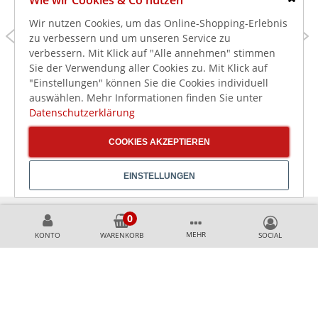
Wie wir Cookies & Co nutzen
Schlie
Wir nutzen Cookies, um das Online-Shopping-Erlebnis
289,00 €
419,00 €
325,00 €
475,00 €
zu verbessern und um unseren Service zu
verbessern. Mit Klick auf "Alle annehmen" stimmen
343,91 €
498,61 €
inkl. MwSt.
inkl. MwSt.
Sie der Verwendung aller Cookies zu. Mit Klick auf
HENDI Salamander GN
HENDI Salamander 800
1/1, Timer, 2850W
Edelstahl, Timer,
"Einstellungen" können Sie die Cookies individuell
3600W
auswählen. Mehr Informationen finden Sie unter
Datenschutzerklärung
COOKIES AKZEPTIEREN
EINSTELLUNGEN
MEHR
KONTO
WARENKORB
KÖNNEN WIR HELFEN?
+49 231 99789020
+49 178 2989637