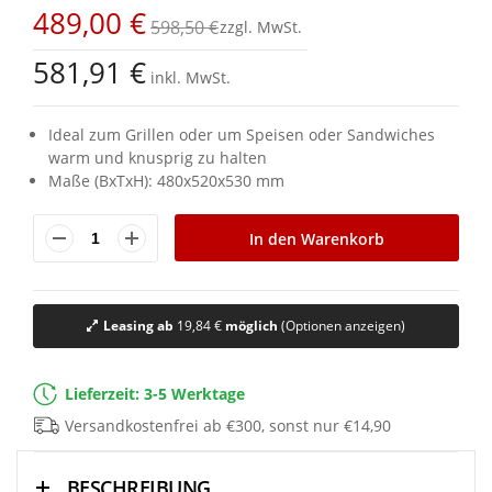
Bildgalerie
489,00 €
springen
598,50 €
581,91 €
inkl. MwSt.
Ideal zum Grillen oder um Speisen oder Sandwiches
warm und knusprig zu halten
Maße (BxTxH): 480x520x530 mm
In den Warenkorb
Leasing ab
19,84 €
möglich
(Optionen anzeigen)
Lieferzeit: 3-5 Werktage
Versandkostenfrei ab €300, sonst nur €14,90
BESCHREIBUNG