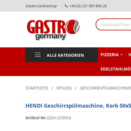
Gastro-Onlineshop
+49 (0) 231 997 890 20
PIZZERIA
V
ALLE KATEGORIEN
EDELSTAHLMÖ
STARTSEITE
SPÜLEN
GESCHIRRSPÜLMASCHINE
HENDI Geschirrspülmaschine, Korb 50x
Artikel-Nr.
GGH-233054
Zum