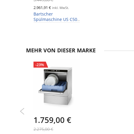
2.961,91 €
inkl. MwSt.
Bartscher
Spülmaschine US C500
LPR, Korb 500x500mm
MEHR VON DIESER MARKE
-23%
1.759,00 €
2.275,00 €