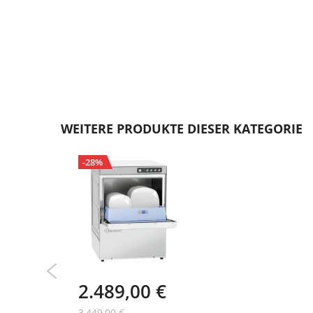
Zum
Anfang
WEITERE PRODUKTE DIESER KATEGORIE
der
Bildgalerie
-28%
springen
2.489,00 €
3.449,00 €