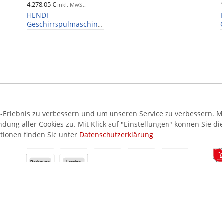
4.278,05 €
inkl. MwSt.
HENDI
Geschirrspülmaschine
für Tabletts, Töpfe,
Korb 50x60cm,
Dosierpumpen,
Ablaufpumpe, 400V
Erlebnis zu verbessern und um unseren Service zu verbessern. Mi
AKZEPTIERTE ZAHLUNGSMETHODEN
SI
ung aller Cookies zu. Mit Klick auf "Einstellungen" können Sie di
tionen finden Sie unter
Datenschutzerklärung