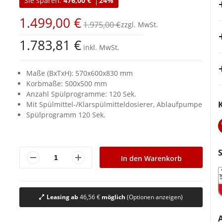
Sie sparen:
476,00 €
24%
1.499,00 €
1.975,00 €
1.783,81 €
inkl. MwSt.
Maße (BxTxH): 570x600x830 mm
Korbmaße: 500x500 mm
Anzahl Spülprogramme: 120 Sek.
Mit Spülmittel-/Klarspülmitteldosierer, Ablaufpumpe
Spülprogramm 120 Sek.
In den Warenkorb
Leasing ab
46,56 €
möglich
(Optionen anzeigen)