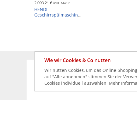
2.093,21 €
inkl. MwSt.
HENDI
Geschirrspülmaschine,
Korb 50x50cm,
Dosierpumpen,
Ablaufpumpe, 230V
Wie wir Cookies & Co nutzen
Wir nutzen Cookies, um das Online-Shopping-
KÖNNEN WIR HELFEN?
auf "Alle annehmen" stimmen Sie der Verwend
Cookies individuell auswählen. Mehr Informa
+49 231 99789020
+49 178 2989637