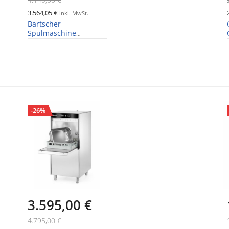
3.564,05 €
inkl. MwSt.
Bartscher
Spülmaschine
Deltamat TF527 LPR,
Laugenpumpe und
Reinigerdosierpumpe
-26%
3.595,00 €
4.795,00 €