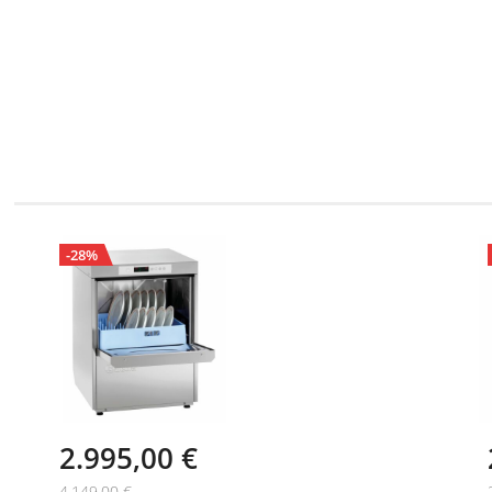
-28%
2.995,00 €
4.149,00 €