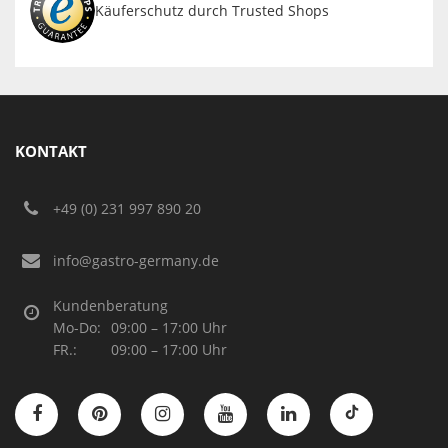
Käuferschutz durch Trusted Shops
KONTAKT
+49 (0) 231 997 890 20
info@gastro-germany.de
Kundenberatung
Mo-Do:
09:00 – 17:00 Uhr
FR.:
09:00 – 17:00 Uhr