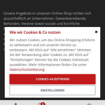
Unsere Angebote in unserem Online-Shop richten sich
ausschließlich an Unternehmer, Gewerbetreibende,
Behörden, Vereine sowie soziale und kirchliche
Einrichtungen im Sinne des § 14 BGB. Unser Angebot richtet
Wie wir Cookies & Co nutzen
sich nicht an Verbraucher.
Schlie
Alle Preise gelten zzgl. MwSt. und zzgl. Versandkosten. Alle
Wir nutzen Cookies, um das Online-Shopping-Erlebnis
Rechte, Irrtümer und Preisänderungen vorbehalten. Alle
zu verbessern und um unseren Service zu
Angebote nur solange der Vorrat reicht.
verbessern. Mit Klick auf "Alle annehmen" stimmen
Sie der Verwendung aller Cookies zu. Mit Klick auf
"Einstellungen" können Sie die Cookies individuell
auswählen. Mehr Informationen finden Sie unter
Copyright 2026 Gastro Germany GASTRO-ONLINESHOP
Datenschutzerklärung
COOKIES AKZEPTIEREN
EINSTELLUNGEN