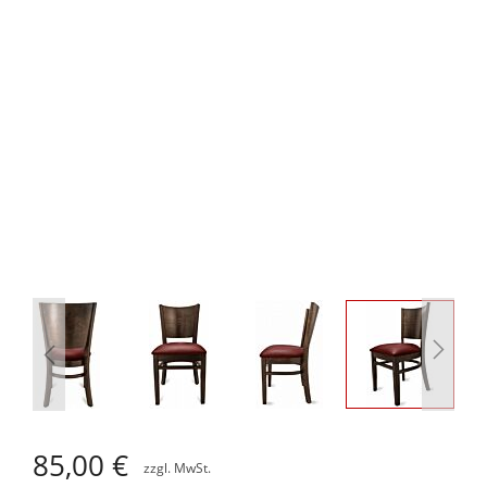
Zum
Anfang
85,00 €
der