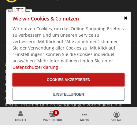
Auszeichnung:
Wie wir Cookies & Co nutzen
TOP SHOP PROFESSIONAL 2024/2025/2026
Schlie
Wir nutzen Cookies, um das Online-Shopping-Erlebnis
zu verbessern und um unseren Service zu
verbessern. Mit Klick auf "Alle annehmen" stimmen
Sie der Verwendung aller Cookies zu. Mit Klick auf
"Einstellungen" können Sie die Cookies individuell
auswählen. Mehr Informationen finden Sie unter
Unsere Angebote in unserem Online-Shop richten sich
Datenschutzerklärung
ausschließlich an Unternehmer, Gewerbetreibende,
Behörden, Vereine sowie soziale und kirchliche
COOKIES AKZEPTIEREN
Einrichtungen im Sinne des § 14 BGB. Unser Angebot richtet
sich nicht an Verbraucher.
EINSTELLUNGEN
Alle Preise gelten zzgl. MwSt. und zzgl. Versandkosten. Alle
Rechte, Irrtümer und Preisänderungen vorbehalten. Alle
Angebote nur solange der Vorrat reicht.
MEHR
KONTO
WARENKORB
Copyright 2026 Gastro Germany GASTRO-ONLINESHOP