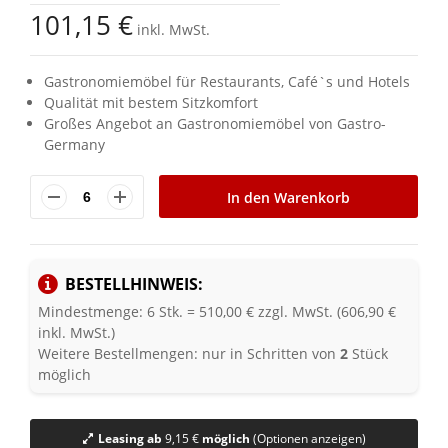
Bildgalerie
101,15 €
springen
inkl. MwSt.
Gastronomiemöbel für Restaurants, Café`s und Hotels
Qualität mit bestem Sitzkomfort
Großes Angebot an Gastronomiemöbel von Gastro-
Germany
In den Warenkorb
BESTELLHINWEIS:
Mindestmenge: 6 Stk. = 510,00 € zzgl. MwSt. (606,90 €
inkl. MwSt.)
Weitere Bestellmengen: nur in Schritten von
2
Stück
möglich
Leasing ab
9,15 €
möglich
(Optionen anzeigen)