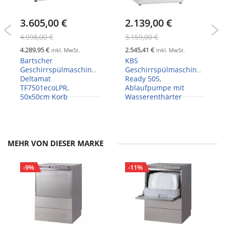
3.605,00 €
2.139,00 €
4.998,00 €
3.159,00 €
4.289,95 €
2.545,41 €
inkl. MwSt.
inkl. MwSt.
Bartscher
KBS
Geschirrspülmaschine
Geschirrspülmaschine
Deltamat
Ready 505,
TF7501ecoLPR,
Ablaufpumpe mit
50x50cm Korb
Wasserenthärter
MEHR VON DIESER MARKE
-9%
-11%