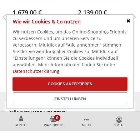
1.679,00 €
2.139,00 €
Wie wir Cookies & Co nutzen
1.842,99 €
2.383,99 €
Schlie
1.998,01 €
2.545,41 €
inkl. MwSt.
inkl. MwSt.
Wir nutzen Cookies, um das Online-Shopping-Erlebnis
Gastro M
Gastro M
zu verbessern und um unseren Service zu
Geschirrspülmaschine
Geschirrspülmaschine
verbessern. Mit Klick auf "Alle annehmen" stimmen
Maestro, 400V, Korb
Maestro, 230V, Korb
Sie der Verwendung aller Cookies zu. Mit Klick auf
50x50 cm, mit
50x50cm, Ablaufpumpe
"Einstellungen" können Sie die Cookies individuell
Ablaufpumpe
auswählen. Mehr Informationen finden Sie unter
Datenschutzerklärung
COOKIES AKZEPTIEREN
EINSTELLUNGEN
KÖNNEN WIR HELFEN?
MEHR
KONTO
WARENKORB
+49 231 99789020
+49 178 2989637