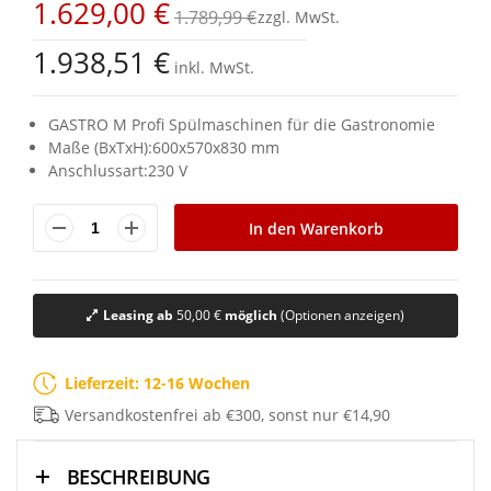
1.629,00 €
springen
1.789,99 €
1.938,51 €
inkl. MwSt.
GASTRO M Profi Spülmaschinen für die Gastronomie
Maße (BxTxH):600x570x830 mm
Anschlussart:230 V
In den Warenkorb
Leasing ab
50,00 €
möglich
(Optionen anzeigen)
Lieferzeit: 12-16 Wochen
Versandkostenfrei ab €300, sonst nur €14,90
BESCHREIBUNG