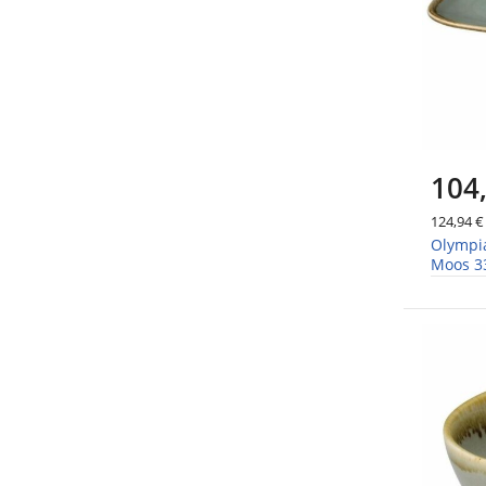
104
124,94 €
Olympia
Moos 33