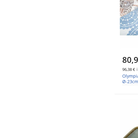
80,9
i
96,38 €
Olympia
Ø-23cm 