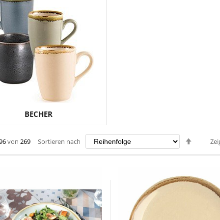
BECHER
Abstei
96
von
269
Sortieren nach
Zei
sortier