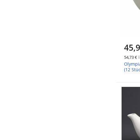
45,9
i
54,73 €
Olympi
(12 Stü