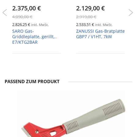
2.375,00 €
2.129,00 €
4.090,00 €
2.919,00 €
2.826,25 €
2.533,51 €
inkl. MwSt.
inkl. MwSt.
SARO Gas-
ZANUSSI Gas-Bratplatte
Griddleplatte, gerillt,
GBP7 / V1HT, 7kW
E7/KTG2BAR
PASSEND ZUM PRODUKT