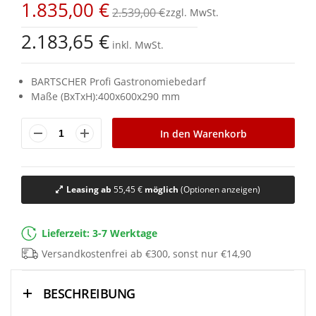
1.835,00 €
springen
2.539,00 €
2.183,65 €
inkl. MwSt.
BARTSCHER Profi Gastronomiebedarf
Maße (BxTxH):400x600x290 mm
In den Warenkorb
Leasing ab
55,45 €
möglich
(Optionen anzeigen)
Lieferzeit: 3-7 Werktage
Versandkostenfrei ab €300, sonst nur €14,90
BESCHREIBUNG