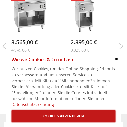
3.565,00 €
2.395,00 €
4.949,00 €
3.329,00 €
4.242,35 €
2.850,05 €
inkl. MwSt.
inkl. MwSt.
Wie wir Cookies & Co nutzen
Bartscher Gas-
Bartscher Gas-
Schlie
Griddleplatte 900 G800
Griddleplatte 900 G400
Wir nutzen Cookies, um das Online-Shopping-Erlebnis
GR, glatt/gerillte
G, glatte Bratplatte 9kW
zu verbessern und um unseren Service zu
Bratplatte 18kW
verbessern. Mit Klick auf "Alle annehmen" stimmen
Sie der Verwendung aller Cookies zu. Mit Klick auf
"Einstellungen" können Sie die Cookies individuell
auswählen. Mehr Informationen finden Sie unter
Datenschutzerklärung
COOKIES AKZEPTIEREN