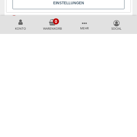
EINSTELLUNGEN
KÖNNEN WIR HELFEN?
+49 231 99789020
MEHR
KONTO
WARENKORB
+49 178 2989637
AKZEPTIERTE ZAHLUNGSMETHODEN
SICHER & AUSGEZEICHNET EINKAUFEN
Top Shop Professional
Käuferschutz durch Trusted Shops