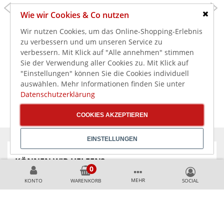
479,00 €
479,00 €
598,00 €
598,00 €
Wie wir Cookies & Co nutzen
570,01 €
570,01 €
inkl. MwSt.
inkl. MwSt.
Schlie
Wir nutzen Cookies, um das Online-Shopping-Erlebnis
Bartscher Waffeleisen
Bartscher Waffeleisen
MDI 1BW160-101 S für
MDI 1HW211 S für
zu verbessern und um unseren Service zu
Brüsseler Waffeln
Herzform Waffeln
verbessern. Mit Klick auf "Alle annehmen" stimmen
Sie der Verwendung aller Cookies zu. Mit Klick auf
"Einstellungen" können Sie die Cookies individuell
auswählen. Mehr Informationen finden Sie unter
Datenschutzerklärung
COOKIES AKZEPTIEREN
EINSTELLUNGEN
KÖNNEN WIR HELFEN?
MEHR
KONTO
WARENKORB
+49 231 99789020
+49 178 2989637
AKZEPTIERTE ZAHLUNGSMETHODEN