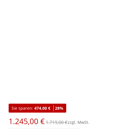
Zum
Anfang
Sie sparen:
474,00 €
28%
der
Bildgalerie
1.245,00 €
springen
1.719,00 €