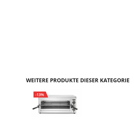
Zum
Anfang
WEITERE PRODUKTE DIESER KATEGORIE
der
Bildgalerie
-13%
springen