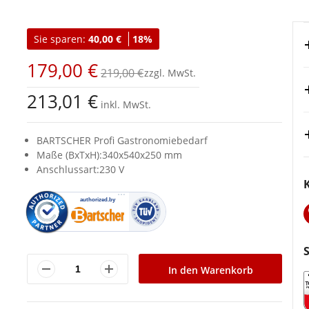
Sie sparen:
40,00 €
18%
179,00 €
219,00 €
213,01 €
inkl. MwSt.
BARTSCHER Profi Gastronomiebedarf
Maße (BxTxH):340x540x250 mm
Anschlussart:230 V
In den Warenkorb