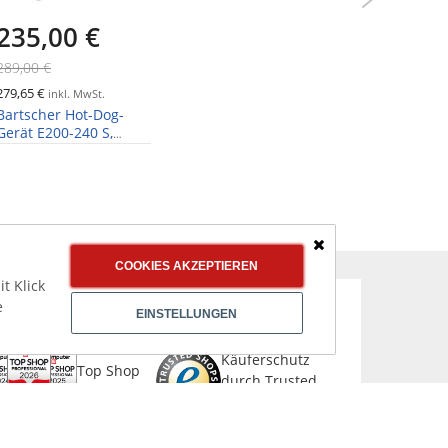
235,00 €
439,
289,00 €
585,00 €
279,65 €
522,41 €
inkl. MwSt.
in
Bartscher Hot-Dog-
Bartsche
Gerät E200-240 S,
Durchlau
Inhalt 1,25 Liter
DLT150-1
Schließen
COOKIES AKZEPTIEREN
t Klick
e
EINSTELLUNGEN
CHER & AUSGEZEICHNET EINKAUFEN
Käuferschutz
Top Shop
durch Trusted
Professional
Shops