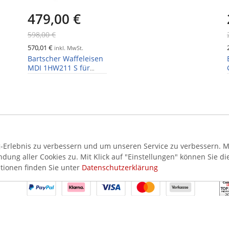
479,00 €
598,00 €
570,01 €
inkl. MwSt.
Bartscher Waffeleisen
MDI 1HW211 S für
Herzform Waffeln
Erlebnis zu verbessern und um unseren Service zu verbessern. Mi
ung aller Cookies zu. Mit Klick auf "Einstellungen" können Sie di
AKZEPTIERTE ZAHLUNGSMETHODEN
SI
tionen finden Sie unter
Datenschutzerklärung