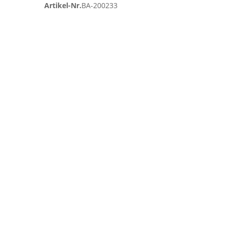
Artikel-Nr.
BA-200233
Zum
Ende
der
Bildgalerie
springen