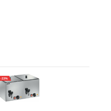
-33%
-34%