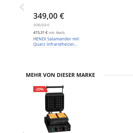
349,00 €
398,50 €
415,31 €
inkl. MwSt.
HENDI Salamander mit
Quarz Infrarotheizer,
Timer, GN1/1
MEHR VON DIESER MARKE
-20%