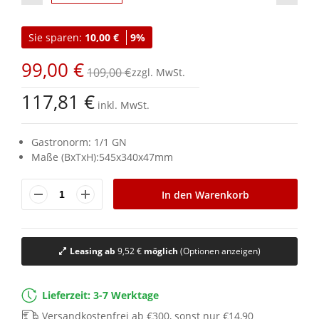
Zum
Anfang
Sie sparen:
10,00 €
9%
der
Bildgalerie
99,00 €
springen
109,00 €
117,81 €
inkl. MwSt.
Gastronorm: 1/1 GN
Maße (BxTxH):545x340x47mm
In den Warenkorb
Leasing ab
9,52 €
möglich
(Optionen anzeigen)
Lieferzeit: 3-7 Werktage
Versandkostenfrei ab €300, sonst nur €14,90