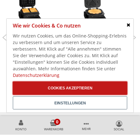
Wie wir Cookies & Co nutzen
Schlie
479,00 €
479,00 €
Wir nutzen Cookies, um das Online-Shopping-Erlebnis
598,00 €
598,00 €
zu verbessern und um unseren Service zu
570,01 €
570,01 €
inkl. MwSt.
inkl. MwSt.
verbessern. Mit Klick auf "Alle annehmen" stimmen
Bartscher Waffeleisen
Bartscher Waffeleisen
Sie der Verwendung aller Cookies zu. Mit Klick auf
MDI 1BW160-101 S für
MDI 1HW211 S für
"Einstellungen" können Sie die Cookies individuell
Brüsseler Waffeln
Herzform Waffeln
auswählen. Mehr Informationen finden Sie unter
Datenschutzerklärung
COOKIES AKZEPTIEREN
EINSTELLUNGEN
MEHR
KONTO
WARENKORB
KÖNNEN WIR HELFEN?