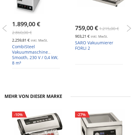
1.899,00 €
759,00 €
1.215,00 €
2.860,00 €
903,21 €
inkl. MwSt.
2.259,81 €
inkl. MwSt.
SARO Vakuumierer
CombiSteel
FORLI 2
Vakuummaschine
Smooth, 230 V / 0,4 kW,
8 m³
MEHR VON DIESER MARKE
-10%
-27%