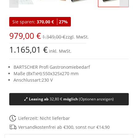
Zum
Anfang
Sie sparen:
370,00 €
27%
der
Bildgalerie
979,00 €
springen
1.349,00 €
1.165,01 €
inkl. MwSt.
BARTSCHER Profi Gastronomiebedarf
Maße (BxTxH):550x325x270 mm
Anschlussart:230 V
Leasing ab
32,80 €
möglich
(Optionen anzeigen)
Lieferzeit: Nicht lieferbar
Versandkostenfrei ab €300, sonst nur €14,90