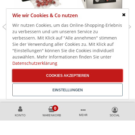
Wie wir Cookies & Co nutzen
Schlie
135,00 €
575,00 €
Wir nutzen Cookies, um das Online-Shopping-Erlebnis
149,00 €
779,00 €
zu verbessern und um unseren Service zu
160,65 €
684,25 €
inkl. MwSt.
inkl. MwSt.
verbessern. Mit Klick auf "Alle annehmen" stimmen
Bartscher
Bartscher
Sie der Verwendung aller Cookies zu. Mit Klick auf
Vakuumiergerät
Vakuumiergerät, 230V,
"Einstellungen" können Sie die Cookies individuell
305/15L, 0,13 kW
0,35 kW
auswählen. Mehr Informationen finden Sie unter
Datenschutzerklärung
COOKIES AKZEPTIEREN
EINSTELLUNGEN
MEHR
KONTO
WARENKORB
KÖNNEN WIR HELFEN?
+49 231 99789020