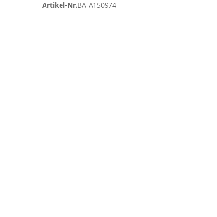
Artikel-Nr.
BA-A150974
Zum
Ende
der
Bildgalerie
springen