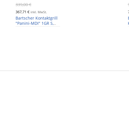
339,00 €
367,71 €
inkl. MwSt.
Bartscher Kontaktgrill
"Panini-MDI" 1GR S,
Grillfläche gerillt, glatt,
Timer