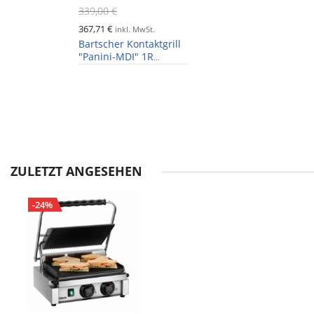
339,00 €
367,71 €
inkl. MwSt.
Bartscher Kontaktgrill
"Panini-MDI" 1R
S,Grillfläche gerillt,
Timer
ZULETZT ANGESEHEN
-24%