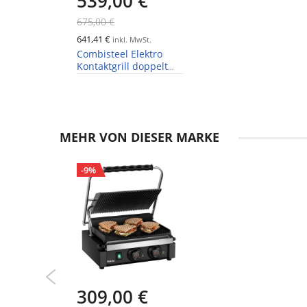
539,00 €
675,00 €
641,41 €
inkl. MwSt.
Combisteel Elektro
Kontaktgrill doppelt
glatt/gerillt 560 mm
MEHR VON DIESER MARKE
-9%
309,00 €