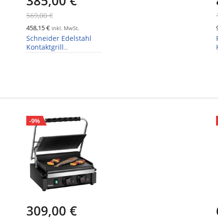
385,00 €
569,00 €
458,15 €
inkl. MwSt.
Schneider Edelstahl
Kontaktgrill
gerillt/glatt, Timer,
große Grillfläche
29x38cm
-9%
309,00 €