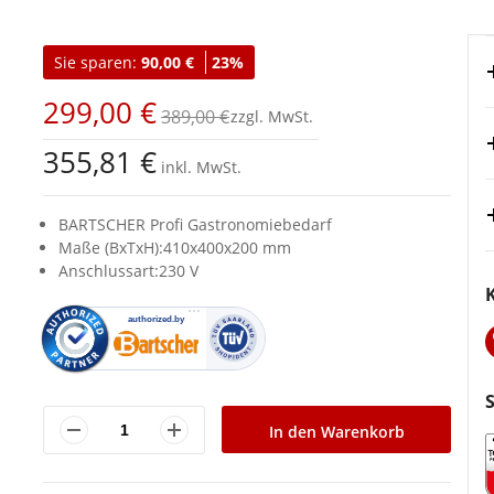
Sie sparen:
90,00 €
23%
299,00 €
389,00 €
355,81 €
inkl. MwSt.
BARTSCHER Profi Gastronomiebedarf
Maße (BxTxH):410x400x200 mm
Anschlussart:230 V
In den Warenkorb