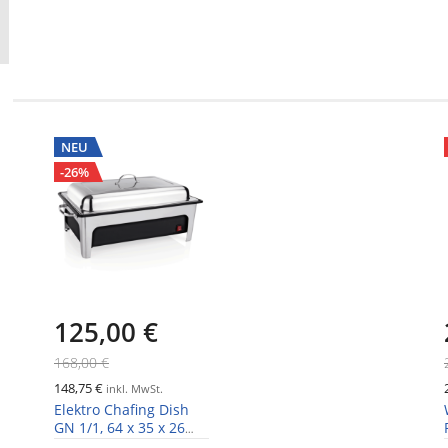
NEU
-26%
125,00 €
168,00 €
148,75 €
inkl. MwSt.
Elektro Chafing Dish
GN 1/1, 64 x 35 x 26
cm,Polypropylen/Chro