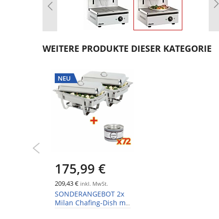
Zum
Anfang
WEITERE PRODUKTE DIESER KATEGORIE
der
Bildgalerie
springen
NEU
175,99 €
209,43 €
inkl. MwSt.
SONDERANGEBOT 2x
Milan Chafing-Dish mit
72 x Brennpaste