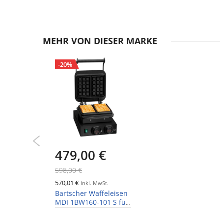
MEHR VON DIESER MARKE
-20%
479,00 €
598,00 €
570,01 €
inkl. MwSt.
Bartscher Waffeleisen
MDI 1BW160-101 S für
Brüsseler Waffeln