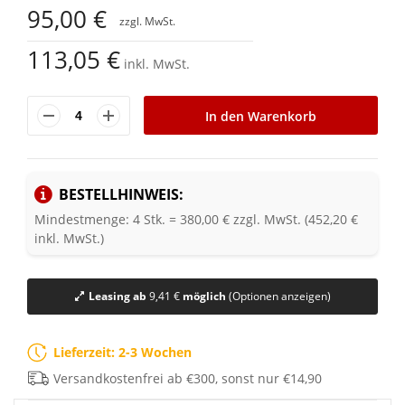
Anfang
95,00 €
der
Bildgalerie
113,05 €
springen
inkl. MwSt.
In den Warenkorb
BESTELLHINWEIS:
Mindestmenge: 4 Stk. = 380,00 € zzgl. MwSt. (452,20 €
inkl. MwSt.)
Leasing ab
9,41 €
möglich
(Optionen anzeigen)
Lieferzeit: 2-3 Wochen
Versandkostenfrei ab €300, sonst nur €14,90