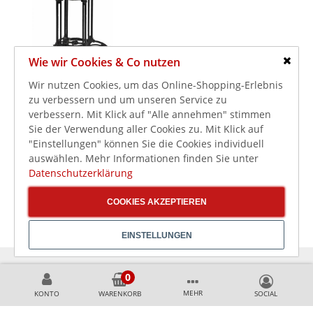
Wie wir Cookies & Co nutzen
Schlie
Wir nutzen Cookies, um das Online-Shopping-Erlebnis
95,00 €
zu verbessern und um unseren Service zu
verbessern. Mit Klick auf "Alle annehmen" stimmen
113,05 €
inkl. MwSt.
Sie der Verwendung aller Cookies zu. Mit Klick auf
Tischgestell Oslo 44 für
"Einstellungen" können Sie die Cookies individuell
Platten bis 90x90 cm,
auswählen. Mehr Informationen finden Sie unter
schwarz
Datenschutzerklärung
COOKIES AKZEPTIEREN
EINSTELLUNGEN
KÖNNEN WIR HELFEN?
MEHR
KONTO
WARENKORB