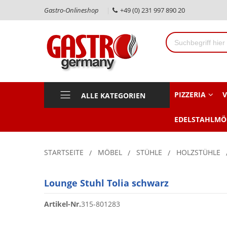
Gastro-Onlineshop
+49 (0) 231 997 890 20
PIZZERIA
V
ALLE KATEGORIEN
EDELSTAHLMÖ
STARTSEITE
MÖBEL
STÜHLE
HOLZSTÜHLE
Lounge Stuhl Tolia schwarz
Artikel-Nr.
315-801283
Zum