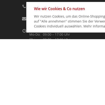
+49 (0) 231 997 890 20
Wie wir Cookies & Co nutzen
Wir nutzen Cookies, um das Online-Shopping-
info@gastro-germany.de
auf "Alle annehmen" stimmen Sie der Verwend
Cookies individuell auswählen. Mehr Informa
Kundenberatung
Mo-Do:
09:00 – 17:00 Uhr
FR.:
09:00 – 17:00 Uhr