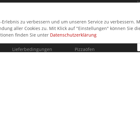
I
Login
Kühlvitrinen
i
Kontakt
Spülmaschinen
Erlebnis zu verbessern und um unseren Service zu verbessern. Mi
Über uns
Herde
ung aller Cookies zu. Mit Klick auf "Einstellungen" können Sie di
tionen finden Sie unter
Datenschutzerklärung
Zahlungsarten
Fritteusen
Lieferbedingungen
Pizzaöfen
Impressum
Gastronomiestühle
AGB
Gyros & Dönergrill
Datenschutz
Teigmaschinen
Auszeichnungen
Terrassenmöbel
Gastronomie Leasing
Werbeprodukte
Hilfe & Service