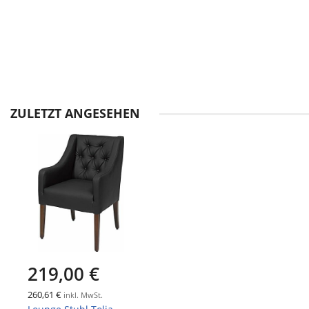
Zum
Anfang
der
Bildgalerie
ZULETZT ANGESEHEN
springen
219,00 €
260,61 €
inkl. MwSt.