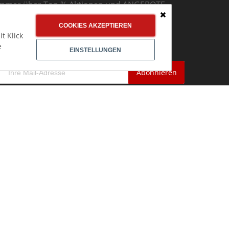
mmer über Top % Aktionen und ANGEBOTE
nformiert bleiben
Schließen
COOKIES AKZEPTIEREN
t Klick
Jetzt
Newsletter abonnieren!
e
EINSTELLUNGEN
Abonnieren
SICHER EINKAUFEN
Mit Käuferschutz
durch Trusted Shops
Auszeichnung:
TOP SHOP PROFESSIONAL 2024/2025/2026