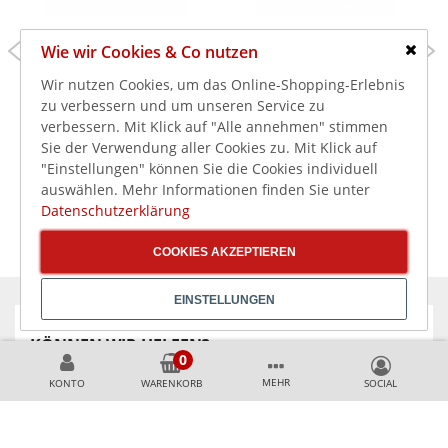
8,79 €
9,99 €
Wie wir Cookies & Co nutzen
Schlie
10,46 €
11,89 €
inkl. MwSt.
inkl. MwSt.
Wir nutzen Cookies, um das Online-Shopping-Erlebnis
Jantex Wischtücher
Jantex Staubtücher
zu verbessern und um unseren Service zu
blau, 50 Stück
gelb, 40,6 x 50,8 cm, 10
verbessern. Mit Klick auf "Alle annehmen" stimmen
Stück
Sie der Verwendung aller Cookies zu. Mit Klick auf
"Einstellungen" können Sie die Cookies individuell
auswählen. Mehr Informationen finden Sie unter
Datenschutzerklärung
COOKIES AKZEPTIEREN
EINSTELLUNGEN
KÖNNEN WIR HELFEN?
MEHR
KONTO
WARENKORB
+49 231 99789020
+49 178 2989637